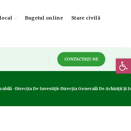
local
Bugetul online
Stare civilă
Deschide 
CONTACTAȚI-NE
ilă -Direcția De Investiții-Direcția Generală De Achiziții Și In