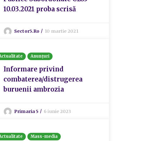
10.03.2021 proba scrisă
Sector5.ro
10 martie 2021
Actualitate
Anunțuri
Informare privind
combaterea/distrugerea
buruenii ambrozia
Primaria 5
6 iunie 2023
Actualitate
Mass-media