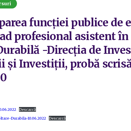
rsuri
area funcției publice de 
rad profesional asistent în
Durabilă -Direcția de Invest
 și Investiții, probă scris
00
0.06.2022
Descarcă
ltare-Durabila-10.06.2022
Descarcă