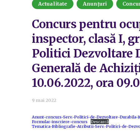
Actualitate
Anunțuri
Concu
Concurs pentru ocup
inspector, clasă I, g
Politici Dezvoltare 
Generală de Achiziții
10.06.2022, ora 09.
9 mai 2022
Anunt-concurs-Serv.-Politici-de-Dezvoltare-Durabila-1
Formular-inscriere-concurs
Descarcă
Tematica-Bibliografie-Atributii-Serv.-Politici-de-Dezvo