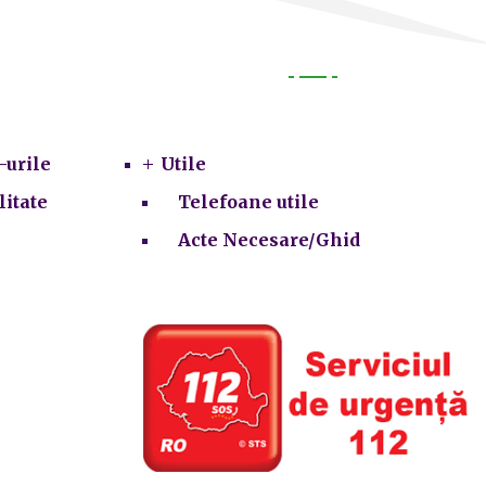
Utile
-urile
Utile
litate
Telefoane utile
Acte Necesare/Ghid