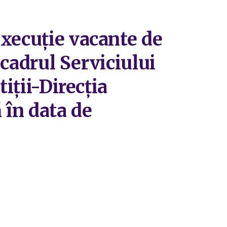
execuție vacante de
 cadrul Serviciului
iții-Direcția
ă în data de