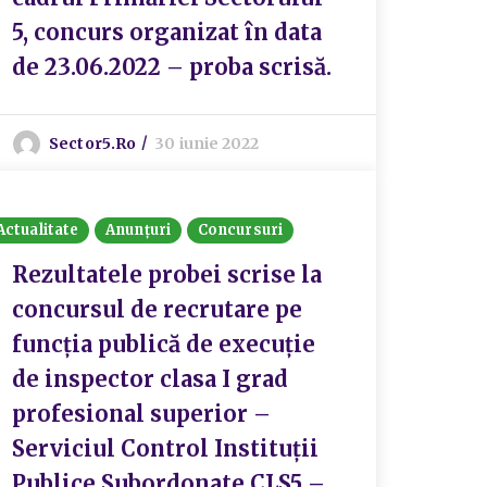
5, concurs organizat în data
de 23.06.2022 – proba scrisă.
Sector5.ro
30 iunie 2022
Actualitate
Anunțuri
Concursuri
Rezultatele probei scrise la
concursul de recrutare pe
funcția publică de execuție
de inspector clasa I grad
profesional superior –
Serviciul Control Instituții
Publice Subordonate CLS5 –