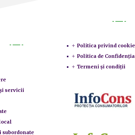
Legal
Politica privind cookie
Primarie
Politica de Confidenția
Termeni și condiții
re
și servicii
ate
local
ii subordonate