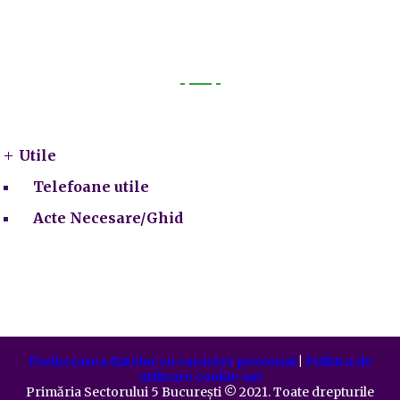
Utile
Utile
Telefoane utile
Acte Necesare/Ghid
Prelucrarea datelor cu caracter personal
|
Politica de
utilizare cookie-uri
Primăria Sectorului 5 București
©️
2021. Toate drepturile