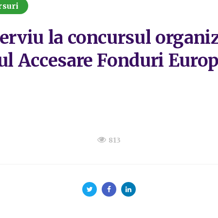
rsuri
erviu la concursul organiz
iul Accesare Fonduri Euro
813