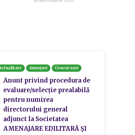
16 decembrie 2021
Actualitate
Anunțuri
Concursuri
Actualit
Anunt privind procedura de
Rezu
evaluare/selecție prealabilă
conc
pentru numirea
27.0
directorului general
Man
adjunct la Societatea
– Di
AMENAJARE EDILITARĂ ȘI
– Di