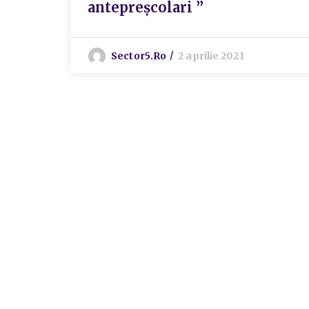
antepreșcolari ”
Sector5.ro
2 aprilie 2021