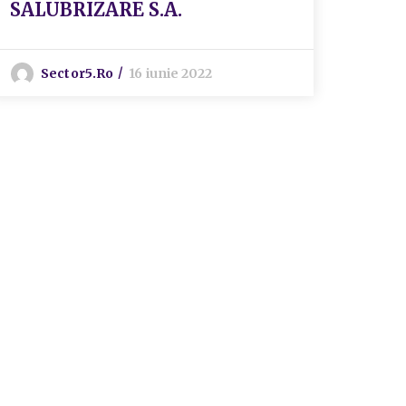
SALUBRIZARE S.A.
Admi
Sector5.ro
16 iunie 2022
S