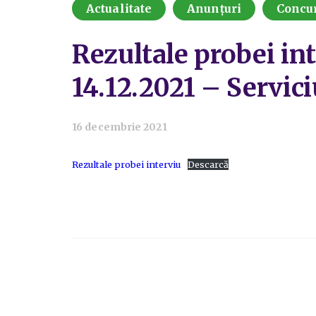
Actualitate
Anunțuri
Concu
Rezultale probei int
14.12.2021 – Servic
16 decembrie 2021
Rezultale probei interviu
Descarcă