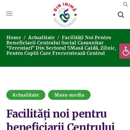
Home
Actualitate
Facilități Noi Pentru
Beneficiarii Centrului Social Comunitar
Deschi
“Ferentari” Din Sectorul 5Masă Caldă, Zilnic,
Pentru Copiii Care Frecventează Centrul
Actualitate
Mass-media
Facilități noi pentru
beneficiarii Centrului