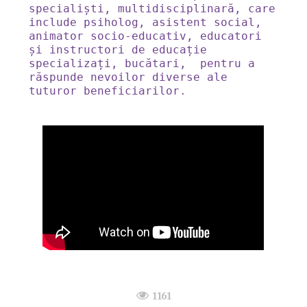
specialiști, multidisciplinară, care 
include psiholog, asistent social, 
animator socio-educativ, educatori 
și instructori de educație 
specializați, bucătari,  pentru a 
răspunde nevoilor diverse ale 
tuturor beneficiarilor.
1161