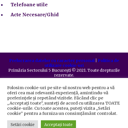
Telefoane utile
Acte Necesare/Ghid
Prelucrarea datelor cu caracter personal
|
Politica de
utilizare cookie-uri
Primăria Sectorului 5 București
©️
2021. Toate drepturile
rezervate.
Folosim cookie-uri pe site-ul nostru web pentru a vă
oferi cea mai relevantă experiență, amintindu-vă
preferințele și repetând vizitele. Făcând clic pe
„Acceptați toate”, sunteți de acord cu utilizarea TOATE
cookie-urile. Cu toate acestea, puteți vizita „Setări
cookie” pentru a furniza un consimțământ controlat.
Setări cookie
Acceptați toate