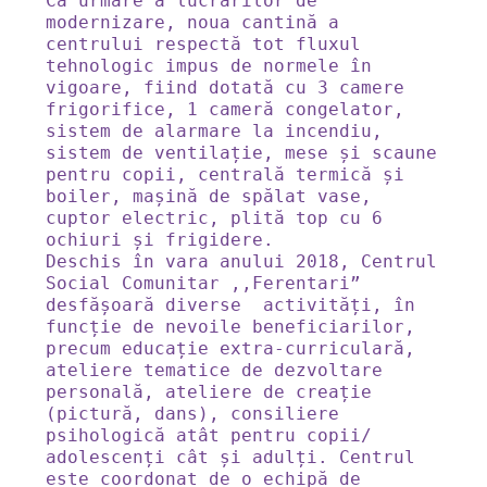
Ca urmare a lucrărilor de 
modernizare, noua cantină a 
centrului respectă tot fluxul 
tehnologic impus de normele în 
vigoare, fiind dotată cu 3 camere 
frigorifice, 1 cameră congelator, 
sistem de alarmare la incendiu, 
sistem de ventilație, mese și scaune 
pentru copii, centrală termică și 
boiler, mașină de spălat vase, 
cuptor electric, plită top cu 6 
ochiuri și frigidere.  

Deschis în vara anului 2018, Centrul 
Social Comunitar ,,Ferentari” 
desfășoară diverse  activități, în 
funcție de nevoile beneficiarilor, 
precum educație extra-curriculară, 
ateliere tematice de dezvoltare 
personală, ateliere de creație 
(pictură, dans), consiliere 
psihologică atât pentru copii/ 
adolescenți cât și adulți. Centrul 
este coordonat de o echipă de 