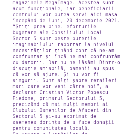
magazinele MegaImage. Acestea sunt 
acum funcționale, iar beneficiarii 
centrului vor putea servi aici masa 
începând de luni, 20 decembrie 2021. 

“Știți prea bine: eforturile 
bugetare ale Consiliului Local 
Sector 5 sunt peste puterile 
imaginabilului raportat la nivelul 
necesităților ținând cont că ne-am 
confruntat și încă ne mai confruntăm 
cu datorii. Dar nu ne lăsăm! Dintr-o 
discuție amiabilă, oamenii au spus 
că vor să ajute. Și nu vor fi 
singurii. Sunt alți șapte retaileri 
mari care vor veni către noi”, a 
declarat Cristian Victor Popescu 
Piedone, primarul Sectorului 5, 
precizând că mai mulți membri ai 
Clubului Oamenilor de Afaceri din 
Sectorul 5 și-au exprimat de 
asemenea dorința de a face donații 
pentru comunitatea locală. 
