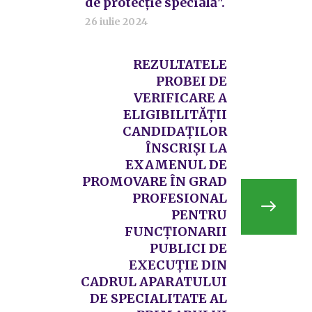
de protecție specială".
26 iulie 2024
REZULTATELE
PROBEI DE
VERIFICARE A
ELIGIBILITĂŢII
CANDIDAŢILOR
ÎNSCRIȘI LA
EXAMENUL DE
PROMOVARE ÎN GRAD
PROFESIONAL
PENTRU
FUNCȚIONARII
PUBLICI DE
EXECUȚIE DIN
CADRUL APARATULUI
DE SPECIALITATE AL