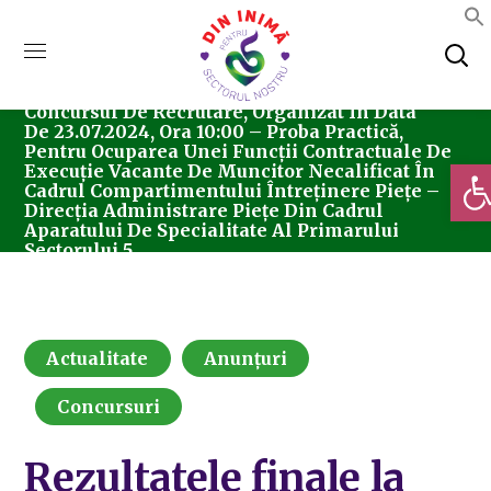
Home
Actualitate
Rezultatele Finale La
Concursul De Recrutare, Organizat În Data
De 23.07.2024, Ora 10:00 – Proba Practică,
Pentru Ocuparea Unei Funcții Contractuale De
Deschi
Execuție Vacante De Muncitor Necalificat În
Cadrul Compartimentului Întreținere Piețe –
Direcția Administrare Piețe Din Cadrul
Aparatului De Specialitate Al Primarului
Sectorului 5
Actualitate
Anunțuri
Concursuri
Rezultatele finale la