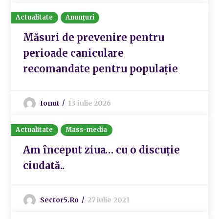
Actualitate
Anunțuri
Măsuri de prevenire pentru
perioade caniculare
recomandate pentru populație
Ionut
13 iulie 2026
Actualitate
Mass-media
Am început ziua… cu o discuție
ciudată..
Sector5.ro
27 iulie 2021