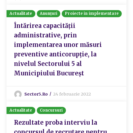
Actualitate
Anunțuri
Proiecte in implementare
Întărirea capacității
administrative, prin
implementarea unor măsuri
preventive anticorupție, la
nivelul Sectorului 5 al
Municipiului Bucureșt
Sector5.ro
24 februarie 2022
Actualitate
Concursuri
Rezultate proba interviu la
concursul de recrutare pentru