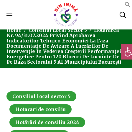
Home
Consiliul Local Sector 5
Hotărârea
Nr. 94/31.07.2024 Privind Aprobarea
Indicatorilor Tehnico-Economici La Faza
Deschi
Documentație De Avizare A Lucrărilor De
Intervenție În Vederea Creșterii Performanței
Energetice Pentru 120 Blocuri De Locuințe De
Pe Raza Sectorului 5 Al Municipiului București
Consiliul local sector 5
Hotarari de consiliu
Hotărâri de consiliu 2024