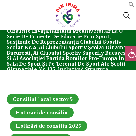
Home
Consiliul Local Sector 5
Hotărârea
Nr. 186/26.11.2025 Privind Asigurarea Accesului
Gratuit Al Elevilor Şi Tinerilor Care Urmează
Cursurile Învăţământului Preuniversitar La O
Serie De Proiecte De Educație Prin Sport,
Susținute De Reprezentanții Clubului Sportiv
Deschi
Școlar Nr. 4, Ai Clubului Sportiv Școlar Dinamo
București, Ai Clubului Sportiv Superfly București
Și Ai Asociației Partida Romilor Pro-Europa În
Sala De Sport Și Pe Terenul De Sport Ale Școlii
Gimnaziale Nr. 125, Incluzând Structura
Arondată, Fără Personalitate Juridică Școala
Gimnazială Petrache Poenaru.
Consiliul local sector 5
Hotarari de consiliu
Hotărâri de consiliu 2025