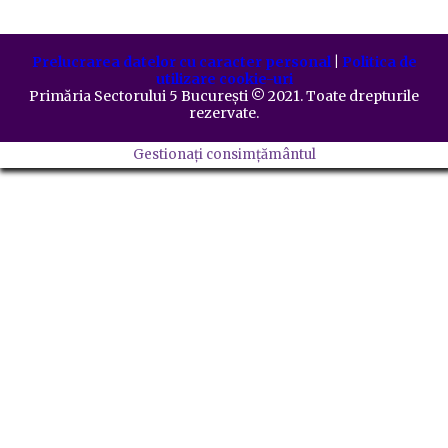
Prelucrarea datelor cu caracter personal
|
Politica de
utilizare cookie-uri
Primăria Sectorului 5 București
©️
2021. Toate drepturile
rezervate.
Gestionați consimțământul