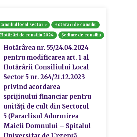
Consiliul local sector 5
Hotarari de consiliu
Consiliul
Hotărâri de consiliu 2024
Ședințe de consiliu
Hotărâri
Hotărârea nr. 55/24.04.2024
Hotă
pentru modificarea art. 1 al
22/1
Hotărârii Consiliului Local
rect
Sector 5 nr. 264/21.12.2023
Veni
privind acordarea
anul
sprijinului financiar pentru
Muni
unități de cult din Sectorul
apro
5 (Paraclisul Adormirea
7/21
Maicii Domnului – Spitalul
Universitar de Urgență