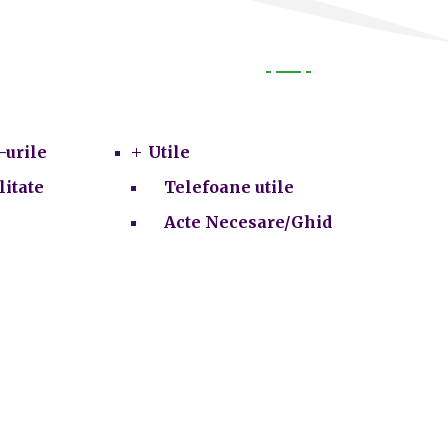
Utile
-urile
Utile
litate
Telefoane utile
Acte Necesare/Ghid