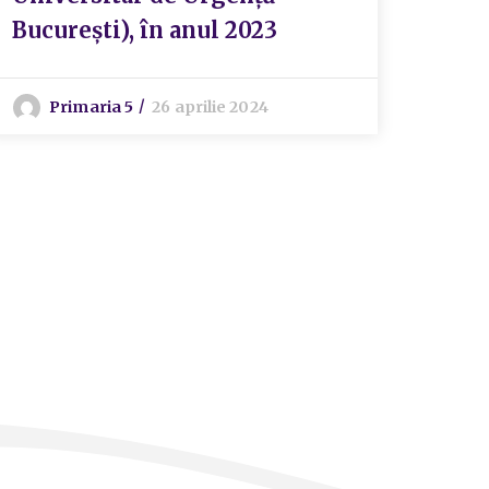
S
București), în anul 2023
Primaria 5
26 aprilie 2024