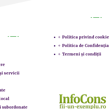
Legal
Politica privind cookie
Primarie
Politica de Confidenția
Termeni și condiții
re
și servicii
ate
local
ii subordonate