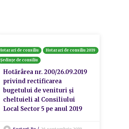
Hotarari de consiliu
Hotarari de consiliu 2019
Hotarari
Ședințe de consiliu
Ședințe 
Hotărârea nr. 200/26.09.2019
Hotă
privind rectificarea
priv
bugetului de venituri și
Adiț
cheltuieli al Consiliului
asoc
Local Sector 5 pe anul 2019
înch
Pieț
Econ
Sector5.ro
26 septembrie 2019