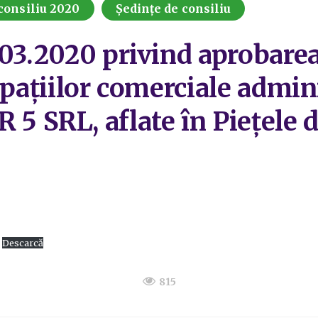
consiliu 2020
Ședințe de consiliu
.03.2020 privind aprobare
spațiilor comerciale admini
SRL, aflate în Piețele de
Descarcă
815