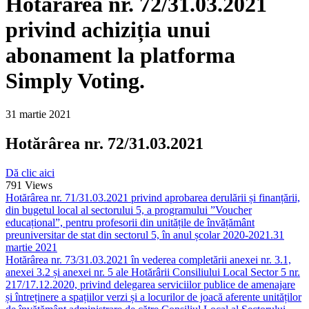
Hotărârea nr. 72/31.03.2021
privind achiziția unui
abonament la platforma
Simply Voting.
31 martie 2021
Hotărârea nr. 72/31.03.2021
Dă clic aici
791
Views
Hotărârea nr. 71/31.03.2021 privind aprobarea derulării și finanțării,
din bugetul local al sectorului 5, a programului ”Voucher
educațional”, pentru profesorii din unitățile de învățământ
preuniversitar de stat din sectorul 5, în anul școlar 2020-2021.
31
martie 2021
Hotărârea nr. 73/31.03.2021 în vederea completării anexei nr. 3.1,
anexei 3.2 și anexei nr. 5 ale Hotărârii Consiliului Local Sector 5 nr.
217/17.12.2020, privind delegarea serviciilor publice de amenajare
și întreținere a spațiilor verzi și a locurilor de joacă aferente unităților