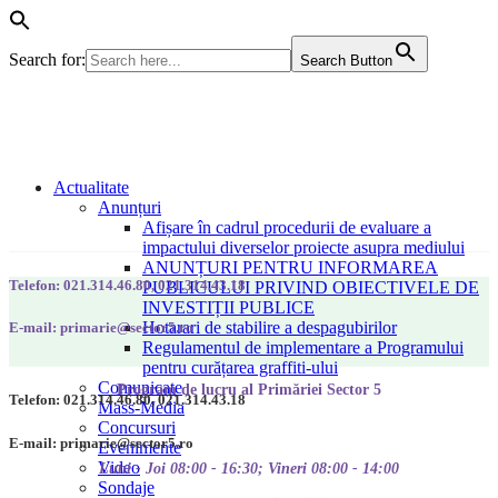
Search for:
Search Button
Actualitate
Anunțuri
Afișare în cadrul procedurii de evaluare a
impactului diverselor proiecte asupra mediului
ANUNȚURI PENTRU INFORMAREA
Telefon: 021.314.46.80, 021.314.43.18
PUBLICULUI PRIVIND OBIECTIVELE DE
INVESTIȚII PUBLICE
Hotarari de stabilire a despagubirilor
E-mail: primarie@sector5.ro
Regulamentul de implementare a Programului
pentru curățarea graffiti-ului
Comunicate
Program de lucru al Primăriei Sector 5
Telefon: 021.314.46.80, 021.314.43.18
Mass-Media
Concursuri
E-mail: primarie@sector5.ro
Evenimente
Video
Luni - Joi 08:00 - 16:30; Vineri 08:00 - 14:00
Sondaje