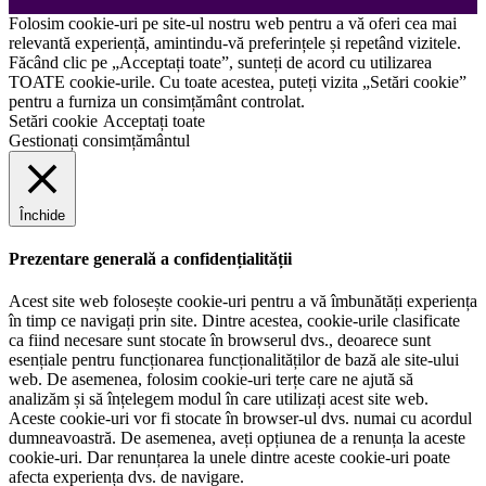
Folosim cookie-uri pe site-ul nostru web pentru a vă oferi cea mai
relevantă experiență, amintindu-vă preferințele și repetând vizitele.
Făcând clic pe „Acceptați toate”, sunteți de acord cu utilizarea
TOATE cookie-urile. Cu toate acestea, puteți vizita „Setări cookie”
pentru a furniza un consimțământ controlat.
Setări cookie
Acceptați toate
Gestionați consimțământul
Închide
Prezentare generală a confidențialității
Acest site web folosește cookie-uri pentru a vă îmbunătăți experiența
în timp ce navigați prin site. Dintre acestea, cookie-urile clasificate
ca fiind necesare sunt stocate în browserul dvs., deoarece sunt
esențiale pentru funcționarea funcționalităților de bază ale site-ului
web. De asemenea, folosim cookie-uri terțe care ne ajută să
analizăm și să înțelegem modul în care utilizați acest site web.
Aceste cookie-uri vor fi stocate în browser-ul dvs. numai cu acordul
dumneavoastră. De asemenea, aveți opțiunea de a renunța la aceste
cookie-uri. Dar renunțarea la unele dintre aceste cookie-uri poate
afecta experiența dvs. de navigare.