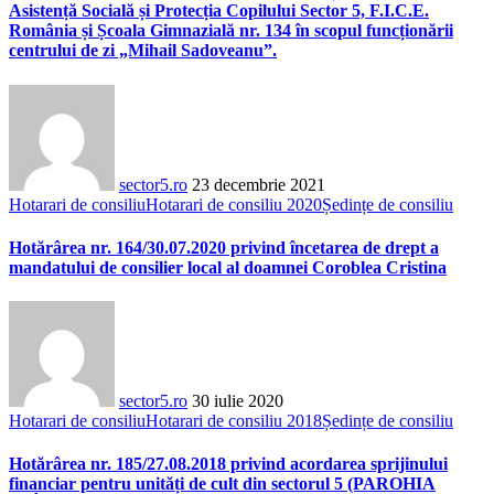
Asistență Socială și Protecția Copilului Sector 5, F.I.C.E.
România și Școala Gimnazială nr. 134 în scopul funcționării
centrului de zi „Mihail Sadoveanu”.
sector5.ro
23 decembrie 2021
Hotarari de consiliu
Hotarari de consiliu 2020
Ședințe de consiliu
Hotărârea nr. 164/30.07.2020 privind încetarea de drept a
mandatului de consilier local al doamnei Coroblea Cristina
sector5.ro
30 iulie 2020
Hotarari de consiliu
Hotarari de consiliu 2018
Ședințe de consiliu
Hotărârea nr. 185/27.08.2018 privind acordarea sprijinului
financiar pentru unități de cult din sectorul 5 (PAROHIA