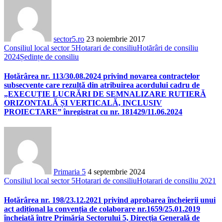
sector5.ro
23 noiembrie 2017
Consiliul local sector 5
Hotarari de consiliu
Hotărâri de consiliu
2024
Ședințe de consiliu
Hotărârea nr. 113/30.08.2024 privind novarea contractelor
subsecvente care rezultă din atribuirea acordului cadru de
„EXECUȚIE LUCRĂRI DE SEMNALIZARE RUTIERĂ
ORIZONTALĂ ȘI VERTICALĂ, INCLUSIV
PROIECTARE” înregistrat cu nr. 181429/11.06.2024
Primaria 5
4 septembrie 2024
Consiliul local sector 5
Hotarari de consiliu
Hotarari de consiliu 2021
Hotărârea nr. 198/23.12.2021 privind aprobarea încheierii unui
act adițional la convenția de colaborare nr.1659/25.01.2019
încheiată între Primăria Sectorului 5, Direcția Generală de