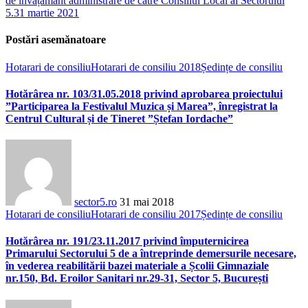
de învățământ administrare de către Consiliul Local al Sectorului
5.
31 martie 2021
Postări asemănatoare
Hotarari de consiliu
Hotarari de consiliu 2018
Ședințe de consiliu
Hotărârea nr. 103/31.05.2018 privind aprobarea proiectului
”Participarea la Festivalul Muzica și Marea”, înregistrat la
Centrul Cultural și de Tineret ”Ștefan Iordache”
sector5.ro
31 mai 2018
Hotarari de consiliu
Hotarari de consiliu 2017
Ședințe de consiliu
Hotărârea nr. 191/23.11.2017 privind împuternicirea
Primarului Sectorului 5 de a întreprinde demersurile necesare,
în vederea reabilitării bazei materiale a Școlii Gimnaziale
nr.150, Bd. Eroilor Sanitari nr.29-31, Sector 5, București