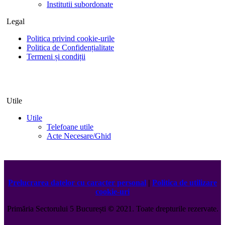
Institutii subordonate
Legal
Politica privind cookie-urile
Politica de Confidențialitate
Termeni și condiții
Utile
Utile
Telefoane utile
Acte Necesare/Ghid
Prelucrarea datelor cu caracter personal
|
Politica de utilizare
cookie-uri
Primăria Sectorului 5 București
©️
2021. Toate drepturile rezervate.