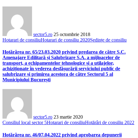
sector5.ro
25 octombrie 2018
Hotarari de consiliu
Hotarari de consiliu 2020
Ședințe de consiliu
Hotărârea nr. 65/23.03.2020 privind predarea de către S.C.
Amenajare Edilitară și Salubrizare S.A. a mijloacelor de
transport, a echipamentelor tehnologice și a utilajelor,
achiziționate în vederea desfășurării serviciului public de
salubrizare și primirea acestora de către Sectorul 5 al
Municipiului București
sector5.ro
23 martie 2020
Consiliul local sector 5
Hotarari de consiliu
Hotărâri de consiliu 2022
Hotărârea nr. 46/07.04.2022 privind aprobarea depunerii