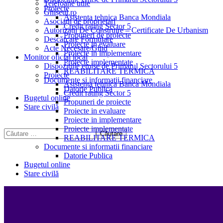
Telefoane utile
Proiecte
Ghișeul.ro
Asistenta tehnica Banca Mondiala
Asociații de proprietari
Credit rating Sector 5
Autorizații De Construire – Certificate De Urbanism
Propuneri de proiecte
Descărcare Formulare
Proiecte in evaluare
Acte Necesare/Ghid
Proiecte in implementare
Monitor oficial local
Proiecte implementate
Dispozitiile emise de Primarul Sectorului 5
REABILITARE TERMICA
Proiecte
Documente si informatii financiare
Asistenta tehnica Banca Mondiala
Datorie Publica
Credit rating Sector 5
Bugetul online
Propuneri de proiecte
Stare civilă
Proiecte in evaluare
Proiecte in implementare
Proiecte implementate
REABILITARE TERMICA
Documente si informatii financiare
Datorie Publica
Bugetul online
Stare civilă