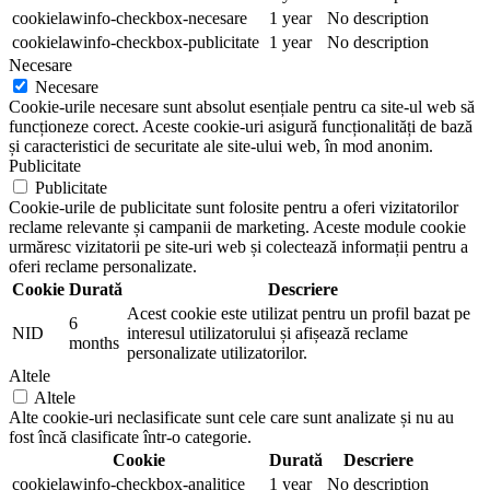
cookielawinfo-checkbox-necesare
1 year
No description
cookielawinfo-checkbox-publicitate
1 year
No description
Necesare
Necesare
Cookie-urile necesare sunt absolut esențiale pentru ca site-ul web să
funcționeze corect. Aceste cookie-uri asigură funcționalități de bază
și caracteristici de securitate ale site-ului web, în mod anonim.
Publicitate
Publicitate
Cookie-urile de publicitate sunt folosite pentru a oferi vizitatorilor
reclame relevante și campanii de marketing. Aceste module cookie
urmăresc vizitatorii pe site-uri web și colectează informații pentru a
oferi reclame personalizate.
Cookie
Durată
Descriere
Acest cookie este utilizat pentru un profil bazat pe
6
NID
interesul utilizatorului și afișează reclame
months
personalizate utilizatorilor.
Altele
Altele
Alte cookie-uri neclasificate sunt cele care sunt analizate și nu au
fost încă clasificate într-o categorie.
Cookie
Durată
Descriere
cookielawinfo-checkbox-analitice
1 year
No description