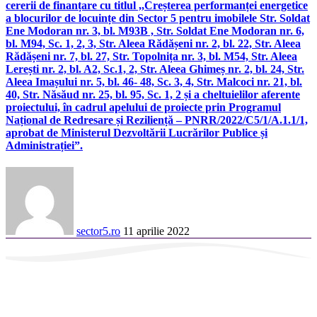
cererii de finanțare cu titlul ,,Creșterea performanței energetice
a blocurilor de locuințe din Sector 5 pentru imobilele Str. Soldat
Ene Modoran nr. 3, bl. M93B , Str. Soldat Ene Modoran nr. 6,
bl. M94, Sc. 1, 2, 3, Str. Aleea Rădășeni nr. 2, bl. 22, Str. Aleea
Rădășeni nr. 7, bl. 27, Str. Topolnița nr. 3, bl. M54, Str. Aleea
Lerești nr. 2, bl. A2, Sc.1, 2, Str. Aleea Ghimeș nr. 2, bl. 24, Str.
Aleea Imașului nr. 5, bl. 46- 48, Sc. 3, 4, Str. Malcoci nr. 21, bl.
40, Str. Năsăud nr. 25, bl. 95, Sc. 1, 2 și a cheltuielilor aferente
proiectului, în cadrul apelului de proiecte prin Programul
Național de Redresare și Reziliență – PNRR/2022/C5/1/A.1.1/1,
aprobat de Ministerul Dezvoltării Lucrărilor Publice și
Administrației”.
sector5.ro
11 aprilie 2022