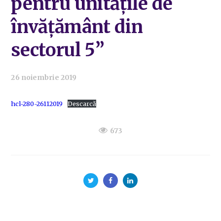
pentru unitățile de
învățământ din
sectorul 5”
26 noiembrie 2019
hcl-280-26112019
Descarcă
673