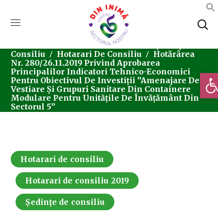
Home
Consiliul Local Sector 5
Ședințe De
Consiliu
Hotarari De Consiliu
Hotărârea
Nr. 280/26.11.2019 Privind Aprobarea
Principalilor Indicatori Tehnico-Economici
Deschi
Pentru Obiectivul De Investiții ”Amenajare De
Vestiare Și Grupuri Sanitare Din Containere
Modulare Pentru Unitățile De Învățământ Din
Sectorul 5”
Hotarari de consiliu
Hotarari de consiliu 2019
Ședințe de consiliu