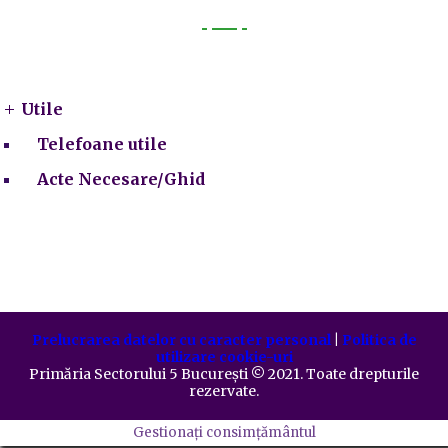
Utile
Utile
Telefoane utile
Acte Necesare/Ghid
Prelucrarea datelor cu caracter personal
|
Politica de
utilizare cookie-uri
Primăria Sectorului 5 București
©️
2021. Toate drepturile
rezervate.
Gestionați consimțământul