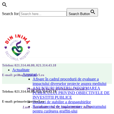
Search for:
Search Button
Telefon: 021.314.46.80, 021.314.43.18
Actualitate
Anunțuri
E-mail: primarie@sector5.ro
Afișare în cadrul procedurii de evaluare a
impactului diverselor proiecte asupra mediului
ANUNȚURI PENTRU INFORMAREA
Program de lucru al Primăriei Sector 5
Telefon: 021.314.46.80, 021.314.43.18
PUBLICULUI PRIVIND OBIECTIVELE DE
INVESTIȚII PUBLICE
E-mail: primarie@sector5.ro
Hotarari de stabilire a despagubirilor
Regulamentul de implementare a Programului
Luni - Joi 08:00 - 16:30; Vineri 08:00 - 14:00
pentru curățarea graffiti-ului