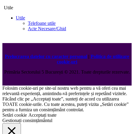
Utile
Utile
Telefoane utile
Acte Necesare/Ghid
Prelucrarea datelor cu caracter personal
|
Politica de utilizare
cookie-uri
Primăria Sectorului 5 București
©️
2021. Toate drepturile rezervate.
Folosim cookie-uri pe site-ul nostru web pentru a vă oferi cea mai
relevantă experiență, amintindu-vă preferințele și repetând vizitele.
Făcând clic pe „Acceptați toate”, sunteți de acord cu utilizarea
TOATE cookie-urile. Cu toate acestea, puteți vizita „Setări cookie”
pentru a furniza un consimțământ controlat.
Setări cookie
Acceptați toate
Gestionați consimțământul