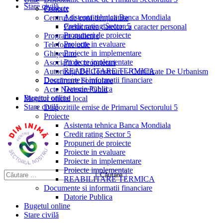
Stare civilă
Proiecte
Contact
Asistenta tehnica Banca Mondiala
Centrul de confidențialitate
Credit rating Sector 5
Prelucrarea datelor cu caracter personal
Propuneri de proiecte
Program audiențe
Proiecte in evaluare
Telefoane utile
Proiecte in implementare
Ghișeul.ro
Proiecte implementate
Asociații de proprietari
REABILITARE TERMICA
Autorizații De Construire – Certificate De Urbanism
Documente si informatii financiare
Descărcare Formulare
Datorie Publica
Acte Necesare/Ghid
Bugetul online
Monitor oficial local
Stare civilă
Dispozitiile emise de Primarul Sectorului 5
Proiecte
Asistenta tehnica Banca Mondiala
Credit rating Sector 5
Propuneri de proiecte
Proiecte in evaluare
Proiecte in implementare
Proiecte implementate
REABILITARE TERMICA
Documente si informatii financiare
Datorie Publica
Bugetul online
Stare civilă