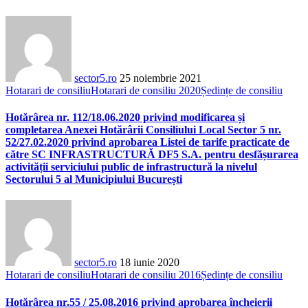
sector5.ro
25 noiembrie 2021
Hotarari de consiliu
Hotarari de consiliu 2020
Ședințe de consiliu
Hotărârea nr. 112/18.06.2020 privind modificarea și
completarea Anexei Hotărârii Consiliului Local Sector 5 nr.
52/27.02.2020 privind aprobarea Listei de tarife practicate de
către SC INFRASTRUCTURĂ DF5 S.A. pentru desfășurarea
activității serviciului public de infrastructură la nivelul
Sectorului 5 al Municipiului București
sector5.ro
18 iunie 2020
Hotarari de consiliu
Hotarari de consiliu 2016
Ședințe de consiliu
Hotărârea nr.55 / 25.08.2016 privind aprobarea încheierii