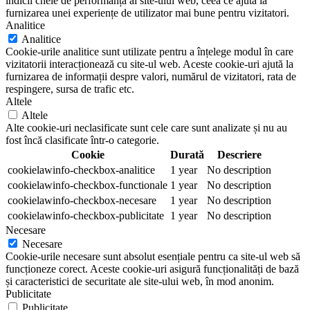
indicii cheie de performanță ai site-ului web, ceea ce ajută la
furnizarea unei experiențe de utilizator mai bune pentru vizitatori.
Analitice
Analitice
Cookie-urile analitice sunt utilizate pentru a înțelege modul în care
vizitatorii interacționează cu site-ul web. Aceste cookie-uri ajută la
furnizarea de informații despre valori, numărul de vizitatori, rata de
respingere, sursa de trafic etc.
Altele
Altele
Alte cookie-uri neclasificate sunt cele care sunt analizate și nu au
fost încă clasificate într-o categorie.
Cookie
Durată
Descriere
cookielawinfo-checkbox-analitice
1 year
No description
cookielawinfo-checkbox-functionale
1 year
No description
cookielawinfo-checkbox-necesare
1 year
No description
cookielawinfo-checkbox-publicitate
1 year
No description
Necesare
Necesare
Cookie-urile necesare sunt absolut esențiale pentru ca site-ul web să
funcționeze corect. Aceste cookie-uri asigură funcționalități de bază
și caracteristici de securitate ale site-ului web, în mod anonim.
Publicitate
Publicitate