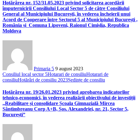
Hotărârea nr. 152/31.05.2023 privind solicitarea acordării
împuternicirii Consiliului Local Sector 5 de către Consiliului
General al Municipiului București, în vederea încheierii unui
Acord de Cooperare între Sectorul 5 al Municipiului București ,
România și Comuna Lipoveni, Raionul Cimișlia, Republica
Moldova
Primaria 5
9 august 2023
Consiliul local sector 5
Hotarari de consiliu
Hotarari de
consiliu
Hotărâri de consiliu 2023
Ședințe de consiliu
Hotărârea nr. 19/26.01.2023 privind aprobarea indicatorilor
tehnico-economici, în vederea realizării obiectivului de investiții
,,Reabilitare și consolidare Școala Gimnazială Mircea
Sântimbreanu Corp A+B, Șos. Alexandriei, nr. 21, Sector 5,
București”