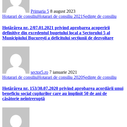
Primaria 5
8 august 2023
Hotarari de consiliu
Hotarari de consiliu 2021
Ședințe de consiliu
Hotărârea nr. 2/07.01.2021 privind aprobarea acoperirii
definitive din excedentul bugetului local a Sectorului 5 al
Municipiului București a deficitului secțiunii de dezvoltare
sector5.ro
7 ianuarie 2021
Hotarari de consiliu
Hotarari de consiliu 2020
Ședințe de consiliu
Hotărârea nr. 153/30.07.2020 privind aprobarea acordării unui
beneficiu social cuplurilor care au împlinit 50 de ani de
căsătorie neîntreruptă