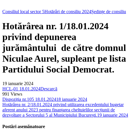
Consiliul local sector 5
Hotărâri de consiliu 2024
Ședințe de consiliu
Hotărârea nr. 1/18.01.2024
privind depunerea
jurământului de către domnul
Niculae Aurel, supleant pe lista
Partidului Social Democrat.
19 ianuarie 2024
HCL-01 18.01.2024
Descarcă
991
Views
Dispoziția nr.105 18.01.2024
18 ianuarie 2024
Hotărârea nr. 2/18.01.2024 privind utilizarea excedentului bugetar
aferent anului 2023 pentru finanțarea cheltuielilor secțiunii de
dezvoltare a Sectorului 5 al Municipiului București.
19 ianuarie 2024
Postări asemănatoare