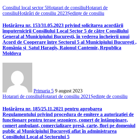
Consiliul local sector 5
Hotarari de consiliu
Hotarari de
consiliu
Hotărâri de consiliu 2023
Ședințe de consiliu
Hotărârea nr. 153/31.05.2023 privind solicitarea acordării
împuternicirii Consiliului Local Sector 5 de către Consiliului
General al Municipiului București, în vederea încheierii unui
Acord de Cooperare între Sectorul 5 al Municipiului București ,
România și Satul Haragîș, Raionul Cantemir, Republica
Moldova
Primaria 5
9 august 2023
Hotarari de consiliu
Hotarari de consiliu 2021
Ședințe de consiliu
Hotărârea nr. 185/25.11.2021 pentru aprobarea
Regulamentului privind procedura de emitere a autorizației de
funcționare pentru terase sezoniere, comerț de întâmpinare,
comerț ambulant, comercializare presă, carte, flori pe domeniul
public al Municipiului București aflat în administrarea
Consiliului Local al Sectorului 5