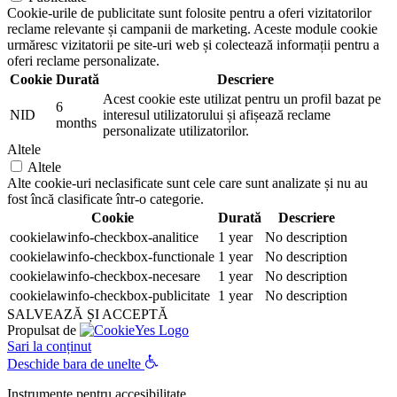
Cookie-urile de publicitate sunt folosite pentru a oferi vizitatorilor
reclame relevante și campanii de marketing. Aceste module cookie
urmăresc vizitatorii pe site-uri web și colectează informații pentru a
oferi reclame personalizate.
Cookie
Durată
Descriere
Acest cookie este utilizat pentru un profil bazat pe
6
NID
interesul utilizatorului și afișează reclame
months
personalizate utilizatorilor.
Altele
Altele
Alte cookie-uri neclasificate sunt cele care sunt analizate și nu au
fost încă clasificate într-o categorie.
Cookie
Durată
Descriere
cookielawinfo-checkbox-analitice
1 year
No description
cookielawinfo-checkbox-functionale
1 year
No description
cookielawinfo-checkbox-necesare
1 year
No description
cookielawinfo-checkbox-publicitate
1 year
No description
SALVEAZĂ ȘI ACCEPTĂ
Propulsat de
Sari la conținut
Deschide bara de unelte
Instrumente pentru accesibilitate