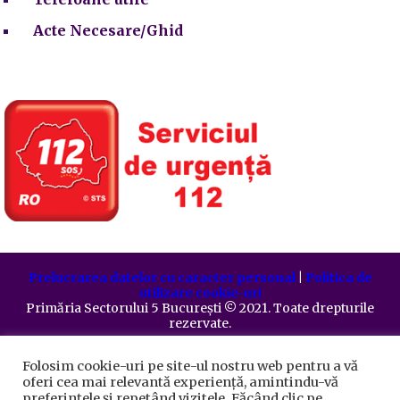
Acte Necesare/Ghid
Prelucrarea datelor cu caracter personal
|
Politica de
utilizare cookie-uri
Primăria Sectorului 5 București
©️
2021. Toate drepturile
rezervate.
Folosim cookie-uri pe site-ul nostru web pentru a vă
oferi cea mai relevantă experiență, amintindu-vă
preferințele și repetând vizitele. Făcând clic pe