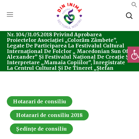
Home
Consiliul Local Sector 5
Ședințe De
Consiliu
Hotarari De Consiliu
Hotărârea
Nr. 104/31.05.2018 Privind Aprobarea
Proiectelor Asociației „Colorăm Zâmbete”,
Legate De Participarea La Festivalul Cultural
Deschi
Internațional De Folclor „ Macedonian Sun Of
Alexander” Și Festivalul Național De Creație Și
Interpretare „Mamaia Copiilor”, Înregistrate
La Centrul Cultural Și De Tineret „Ștefan
Iordache”
Hotarari de consiliu
Hotarari de consiliu 2018
Ședințe de consiliu