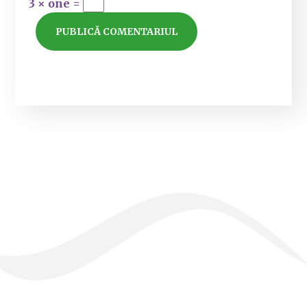
3 × one =