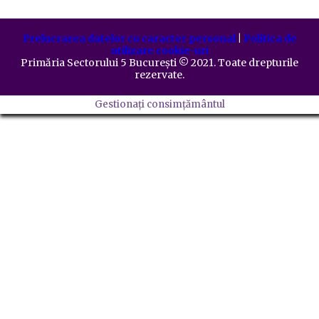
Prelucrarea datelor cu caracter personal
|
Politica de
utilizare cookie-uri
Primăria Sectorului 5 București
©️
2021. Toate drepturile
rezervate.
Gestionați consimțământul