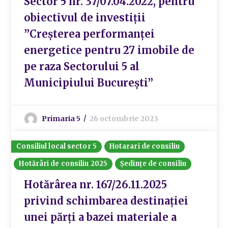
Sector 5 nr. 37/07.04.2022, pentru
obiectivul de investiții
”Creșterea performanței
energetice pentru 27 imobile de
pe raza Sectorului 5 al
Municipiului București”
Primaria 5
26 octombrie 2023
Consiliul local sector 5
Hotarari de consiliu
Hotărâri de consiliu 2025
Ședințe de consiliu
Hotărârea nr. 167/26.11.2025
privind schimbarea destinației
unei părți a bazei materiale a