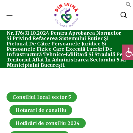
Home
Consiliul Local Sector 5
Hotărârea
Nr. 176/31.10.2024 Pentru Aprobarea Normelor
Și Privind Refacerea Sistemului Rutier Şi
Pietonal De Către Persoanele Juridice Şi
Deschi
Persoanele Fizice Care Execută Lucrări De
Infrastructură Tehnico-Edilitară Și Stradală Pe
Teritoriul Aflat În Administrarea Sectorului 5 Al
Municipiului Bucureşti.
Consiliul local sector 5
Hotarari de consiliu
Hotărâri de consiliu 2024