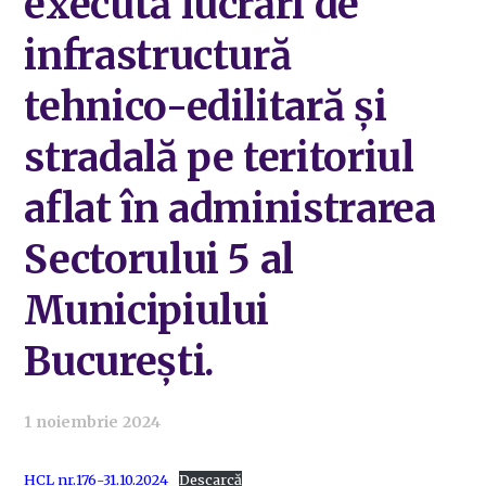
execută lucrări de
infrastructură
tehnico-edilitară și
stradală pe teritoriul
aflat în administrarea
Sectorului 5 al
Municipiului
Bucureşti.
1 noiembrie 2024
HCL nr.176-31.10.2024
Descarcă