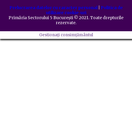
Prelucrarea datelor cu caracter personal
|
Politica de
utilizare cookie-uri
Primăria Sectorului 5 București
©️
2021. Toate drepturile
rezervate.
Gestionați consimțământul