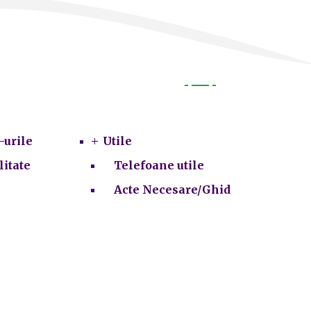
Utile
-urile
Utile
litate
Telefoane utile
Acte Necesare/Ghid