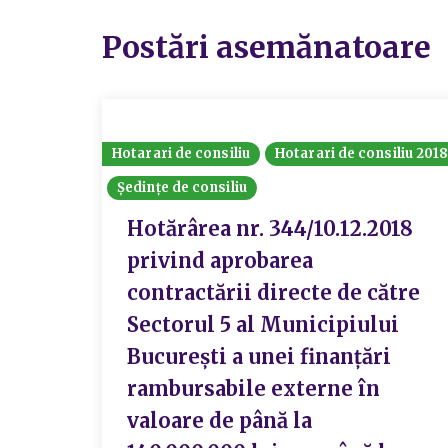
Postări asemănatoare
Hotarari de consiliu
Hotarari de consiliu 201
Ședințe de consiliu
Hotărârea nr. 344/10.12.2018
privind aprobarea
contractării directe de către
Sectorul 5 al Municipiului
Bucureşti a unei finanţări
rambursabile externe în
valoare de până la