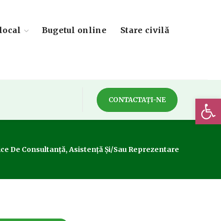
local
Bugetul online
Stare civilă
Deschide 
CONTACTAȚI-NE
idice De Consultanță, Asistență Și/sau Reprezentare