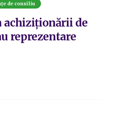
țe de consiliu
 achiziționării de
sau reprezentare