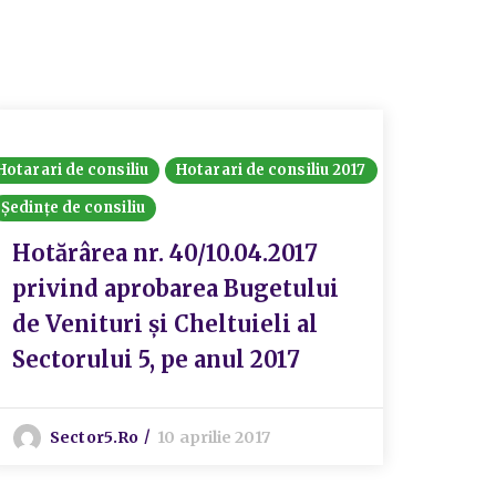
Hotarari de consiliu
Hotarari de consiliu 2017
Consiliul
Ședințe de consiliu
Hotărâri
Hotărârea nr. 40/10.04.2017
Hotă
privind aprobarea Bugetului
pent
de Venituri și Cheltuieli al
comp
Sectorului 5, pe anul 2017
Cons
Sect
80/2
Sector5.ro
10 aprilie 2017
apro