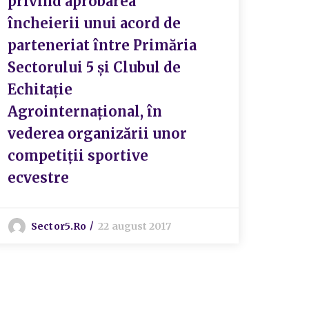
privind aprobarea
priv
încheierii unui acord de
Secto
parteneriat între Primăria
modi
Sectorului 5 și Clubul de
prin
Echitație
129/
Agrointernațional, în
vederea organizării unor
S
competiții sportive
ecvestre
Sector5.ro
22 august 2017