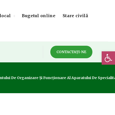
local
Bugetul online
Stare civilă
Deschide 
CONTACTAȚI-NE
tului De Organizare Și Funcționare Al Aparatului De Specialita