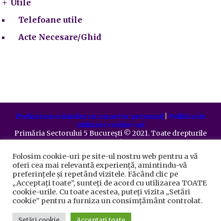
Utile
Telefoane utile
Acte Necesare/Ghid
Prelucrarea datelor cu caracter personal
|
Politica de
utilizare cookie-uri
Primăria Sectorului 5 București
©️
2021. Toate drepturile
rezervate.
Folosim cookie-uri pe site-ul nostru web pentru a vă
oferi cea mai relevantă experiență, amintindu-vă
preferințele și repetând vizitele. Făcând clic pe
„Acceptați toate”, sunteți de acord cu utilizarea TOATE
cookie-urile. Cu toate acestea, puteți vizita „Setări
cookie” pentru a furniza un consimțământ controlat.
Setări cookie
Acceptați toate