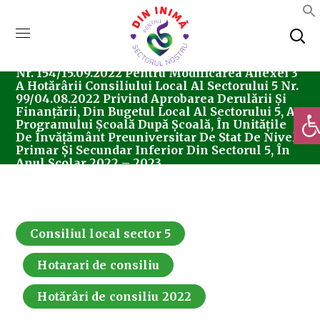
Home
Consiliul Local Sector 5
Hotărârea
Nr. 154/15.09.2022 Pentru Modificarea Anexei 3
A Hotărârii Consiliului Local Al Sectorului 5 Nr.
99/04.08.2022 Privind Aprobarea Derulării Și
Deschi
Finanțării, Din Bugetul Local Al Sectorului 5, A
Programului Școală După Școală, În Unitățile
De Învățământ Preuniversitar De Stat De Nivel
Primar Și Secundar Inferior Din Sectorul 5, În
Anul Școlar 2022 – 2023.
Consiliul local sector 5
Hotarari de consiliu
Hotărâri de consiliu 2022