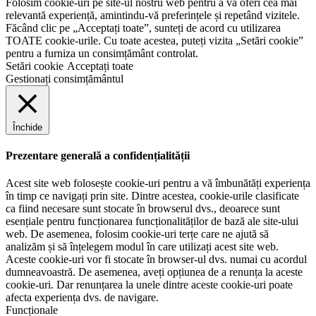
Folosim cookie-uri pe site-ul nostru web pentru a vă oferi cea mai
relevantă experiență, amintindu-vă preferințele și repetând vizitele.
Făcând clic pe „Acceptați toate”, sunteți de acord cu utilizarea
TOATE cookie-urile. Cu toate acestea, puteți vizita „Setări cookie”
pentru a furniza un consimțământ controlat.
Setări cookie
Acceptați toate
Gestionați consimțământul
Închide
Prezentare generală a confidențialității
Acest site web folosește cookie-uri pentru a vă îmbunătăți experiența
în timp ce navigați prin site. Dintre acestea, cookie-urile clasificate
ca fiind necesare sunt stocate în browserul dvs., deoarece sunt
esențiale pentru funcționarea funcționalităților de bază ale site-ului
web. De asemenea, folosim cookie-uri terțe care ne ajută să
analizăm și să înțelegem modul în care utilizați acest site web.
Aceste cookie-uri vor fi stocate în browser-ul dvs. numai cu acordul
dumneavoastră. De asemenea, aveți opțiunea de a renunța la aceste
cookie-uri. Dar renunțarea la unele dintre aceste cookie-uri poate
afecta experiența dvs. de navigare.
Funcționale