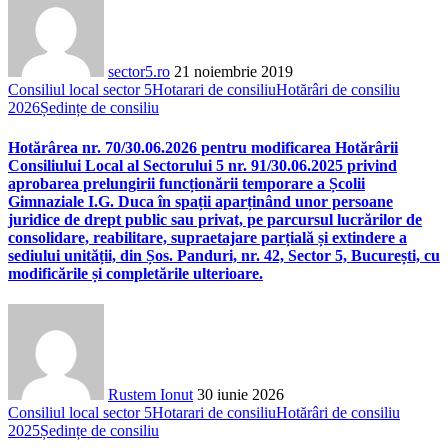
sector5.ro
21 noiembrie 2019
Consiliul local sector 5
Hotarari de consiliu
Hotărâri de consiliu
2026
Ședințe de consiliu
Hotărârea nr. 70/30.06.2026 pentru modificarea Hotărârii
Consiliului Local al Sectorului 5 nr. 91/30.06.2025 privind
aprobarea prelungirii funcționării temporare a Școlii
Gimnaziale I.G. Duca în spații aparținând unor persoane
juridice de drept public sau privat, pe parcursul lucrărilor de
consolidare, reabilitare, supraetajare parțială și extindere a
sediului unității, din Șos. Panduri, nr. 42, Sector 5, București, cu
modificările și completările ulterioare.
Rustem Ionut
30 iunie 2026
Consiliul local sector 5
Hotarari de consiliu
Hotărâri de consiliu
2025
Ședințe de consiliu