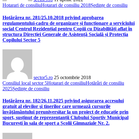
Hotarari de consiliu
Hotarari de consiliu 2018
Ședințe de consiliu
Hotărârea nr. 281/25.10.2018 privind aprobarea
regulamentului-cadru de organizare și funcționare a serviciului
social Centrul Rezidențial pentru Copiii cu Dizabilități aflat în
structura Direcției Generale de Asistență Socială și Protecția
Copilului Sector 5
sector5.ro
25 octombrie 2018
Consiliul local sector 5
Hotarari de consiliu
Hotărâri de consiliu
2025
Ședințe de consiliu
Hotărârea nr. 182/26.11.2025 privind asigurarea accesului
gratuit al elevilor şi tinerilor care urmează cursurile
învăţământului preuniversitar la un proiect de educație prin
sport, susținut de reprezentanții Clubului Sportiv Municipal
București în sala de sport a Școlii Gimnaziale Nr. 2.