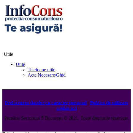
Utile
Utile
Telefoane utile
Acte Necesare/Ghid
Prelucrarea datelor cu caracter personal
|
Politica de utilizare
cookie-uri
Primăria Sectorului 5 București
©️
2021. Toate drepturile rezervate.