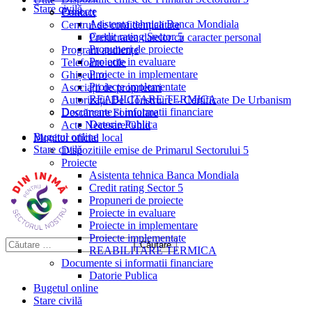
Stare civilă
Proiecte
Contact
Asistenta tehnica Banca Mondiala
Centrul de confidențialitate
Credit rating Sector 5
Prelucrarea datelor cu caracter personal
Propuneri de proiecte
Program audiențe
Proiecte in evaluare
Telefoane utile
Proiecte in implementare
Ghișeul.ro
Proiecte implementate
Asociații de proprietari
REABILITARE TERMICA
Autorizații De Construire – Certificate De Urbanism
Documente si informatii financiare
Descărcare Formulare
Datorie Publica
Acte Necesare/Ghid
Bugetul online
Monitor oficial local
Stare civilă
Dispozitiile emise de Primarul Sectorului 5
Proiecte
Asistenta tehnica Banca Mondiala
Credit rating Sector 5
Propuneri de proiecte
Proiecte in evaluare
Proiecte in implementare
Proiecte implementate
REABILITARE TERMICA
Documente si informatii financiare
Datorie Publica
Bugetul online
Stare civilă