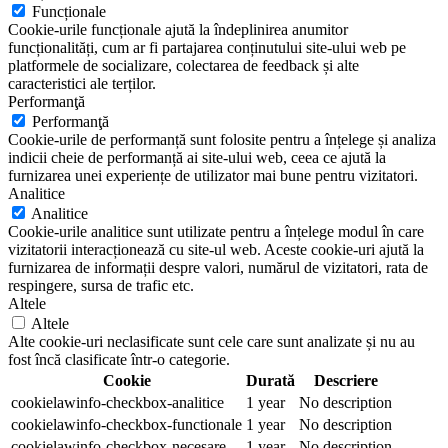
Funcționale
Cookie-urile funcționale ajută la îndeplinirea anumitor
funcționalități, cum ar fi partajarea conținutului site-ului web pe
platformele de socializare, colectarea de feedback și alte
caracteristici ale terților.
Performanţă
Performanţă
Cookie-urile de performanță sunt folosite pentru a înțelege și analiza
indicii cheie de performanță ai site-ului web, ceea ce ajută la
furnizarea unei experiențe de utilizator mai bune pentru vizitatori.
Analitice
Analitice
Cookie-urile analitice sunt utilizate pentru a înțelege modul în care
vizitatorii interacționează cu site-ul web. Aceste cookie-uri ajută la
furnizarea de informații despre valori, numărul de vizitatori, rata de
respingere, sursa de trafic etc.
Altele
Altele
Alte cookie-uri neclasificate sunt cele care sunt analizate și nu au
fost încă clasificate într-o categorie.
Cookie
Durată
Descriere
cookielawinfo-checkbox-analitice
1 year
No description
cookielawinfo-checkbox-functionale
1 year
No description
cookielawinfo-checkbox-necesare
1 year
No description