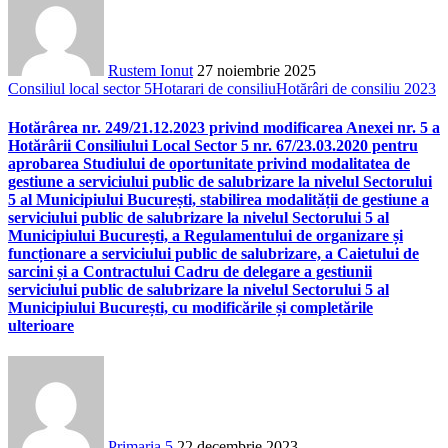
Rustem Ionut
27 noiembrie 2025
Consiliul local sector 5
Hotarari de consiliu
Hotărâri de consiliu 2023
Hotărârea nr. 249/21.12.2023 privind modificarea Anexei nr. 5 a
Hotărârii Consiliului Local Sector 5 nr. 67/23.03.2020 pentru
aprobarea Studiului de oportunitate privind modalitatea de
gestiune a serviciului public de salubrizare la nivelul Sectorului
5 al Municipiului București, stabilirea modalității de gestiune a
serviciului public de salubrizare la nivelul Sectorului 5 al
Municipiului București, a Regulamentului de organizare și
funcționare a serviciului public de salubrizare, a Caietului de
sarcini și a Contractului Cadru de delegare a gestiunii
serviciului public de salubrizare la nivelul Sectorului 5 al
Municipiului București, cu modificările și completările
ulterioare
Primaria 5
22 decembrie 2023