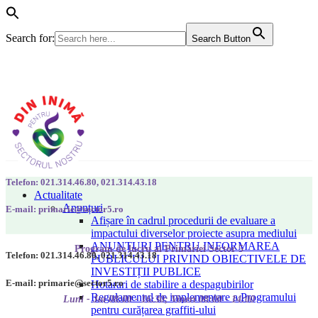
Search for:
Search Button
Telefon: 021.314.46.80, 021.314.43.18
Actualitate
Anunțuri
E-mail: primarie@sector5.ro
Afișare în cadrul procedurii de evaluare a
impactului diverselor proiecte asupra mediului
ANUNȚURI PENTRU INFORMAREA
Program de lucru al Primăriei Sector 5
Telefon: 021.314.46.80, 021.314.43.18
PUBLICULUI PRIVIND OBIECTIVELE DE
INVESTIȚII PUBLICE
E-mail: primarie@sector5.ro
Hotarari de stabilire a despagubirilor
Regulamentul de implementare a Programului
Luni - Joi 08:00 - 16:30; Vineri 08:00 - 14:00
pentru curățarea graffiti-ului