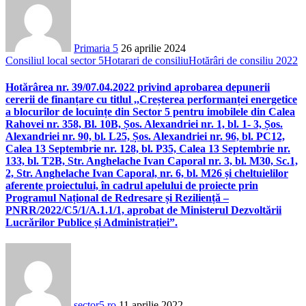
Primaria 5
26 aprilie 2024
Consiliul local sector 5
Hotarari de consiliu
Hotărâri de consiliu 2022
Hotărârea nr. 39/07.04.2022 privind aprobarea depunerii
cererii de finanțare cu titlul ,,Creșterea performanței energetice
a blocurilor de locuințe din Sector 5 pentru imobilele din Calea
Rahovei nr. 358, Bl. 10B, Șos. Alexandriei nr. 1, bl. 1- 3, Șos.
Alexandriei nr. 90, bl. L25, Șos. Alexandriei nr. 96, bl. PC12,
Calea 13 Septembrie nr. 128, bl. P35, Calea 13 Septembrie nr.
133, bl. T2B, Str. Anghelache Ivan Caporal nr. 3, bl. M30, Sc.1,
2, Str. Anghelache Ivan Caporal, nr. 6, bl. M26 și cheltuielilor
aferente proiectului, în cadrul apelului de proiecte prin
Programul Național de Redresare și Reziliență –
PNRR/2022/C5/1/A.1.1/1, aprobat de Ministerul Dezvoltării
Lucrărilor Publice și Administrației”.
sector5.ro
11 aprilie 2022