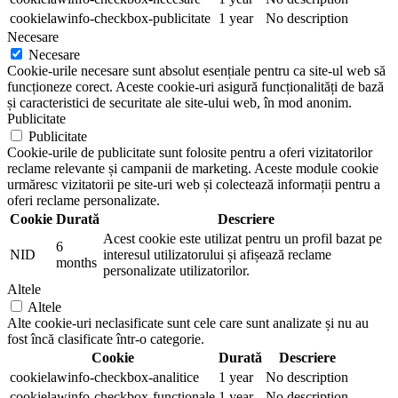
cookielawinfo-checkbox-publicitate
1 year
No description
Necesare
Necesare
Cookie-urile necesare sunt absolut esențiale pentru ca site-ul web să
funcționeze corect. Aceste cookie-uri asigură funcționalități de bază
și caracteristici de securitate ale site-ului web, în mod anonim.
Publicitate
Publicitate
Cookie-urile de publicitate sunt folosite pentru a oferi vizitatorilor
reclame relevante și campanii de marketing. Aceste module cookie
urmăresc vizitatorii pe site-uri web și colectează informații pentru a
oferi reclame personalizate.
Cookie
Durată
Descriere
Acest cookie este utilizat pentru un profil bazat pe
6
NID
interesul utilizatorului și afișează reclame
months
personalizate utilizatorilor.
Altele
Altele
Alte cookie-uri neclasificate sunt cele care sunt analizate și nu au
fost încă clasificate într-o categorie.
Cookie
Durată
Descriere
cookielawinfo-checkbox-analitice
1 year
No description
cookielawinfo-checkbox-functionale
1 year
No description