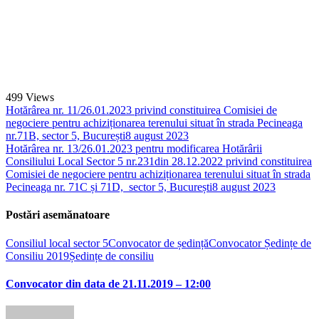
499
Views
Hotărârea nr. 11/26.01.2023 privind constituirea Comisiei de
negociere pentru achiziționarea terenului situat în strada Pecineaga
nr.71B, sector 5, București
8 august 2023
Hotărârea nr. 13/26.01.2023 pentru modificarea Hotărârii
Consiliului Local Sector 5 nr.231din 28.12.2022 privind constituirea
Comisiei de negociere pentru achiziționarea terenului situat în strada
Pecineaga nr. 71C și 71D, sector 5, București
8 august 2023
Postări asemănatoare
Consiliul local sector 5
Convocator de ședință
Convocator Ședințe de
Consiliu 2019
Ședințe de consiliu
Convocator din data de 21.11.2019 – 12:00