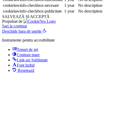
cookielawinfo-checkbox-necesare
1 year
No description
cookielawinfo-checkbox-publicitate
1 year
No description
SALVEAZĂ ȘI ACCEPTĂ
Propulsat de
Sari la conținut
Deschide bara de unelte
Instrumente pentru accesibilitate
Tonuri de gri
Contrast mare
Link-uri Subliniate
Font lizibil
Resetează