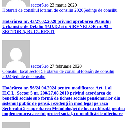
sector5.ro
23 martie 2020
Hotarari de consiliu
Hotarari de consiliu 2020
Ședințe de consiliu
Hotărârea nr. 43/27.02.2020 privind aprobarea Planului
Urbanistic de Detaliu (P.U.D.) str. SIRENELOR nr. 93 –
SECTOR 5, BUCUREȘTI
sector5.ro
27 februarie 2020
Consiliul local sector 5
Hotarari de consiliu
Hotărâri de consiliu
2024
Ședințe de consiliu
Hotărârea nr. 56/24.04.2024 pentru modificarea Art. 1 al
H.C.L. Sector 5 nr. 200/27.08.2018 privind acordarea de
beneficii sociale sub formă de tichete sociale pensionarilor din
sistemul public de pensii, rezidenți în mod legal pe raza
Sectorului 5 și aprobarea Metodologiei de lucru utilizată pentru
implementarea acestui proiect social, cu modificările ulterioare