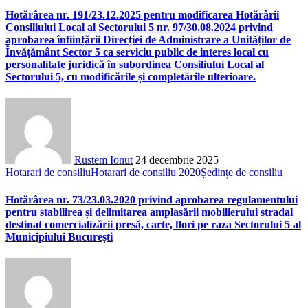
Hotărârea nr. 191/23.12.2025 pentru modificarea Hotărârii
Consiliului Local al Sectorului 5 nr. 97/30.08.2024 privind
aprobarea înființării Direcției de Administrare a Unităților de
Învățământ Sector 5 ca serviciu public de interes local cu
personalitate juridică în subordinea Consiliului Local al
Sectorului 5, cu modificările și completările ulterioare.
Rustem Ionut
24 decembrie 2025
Hotarari de consiliu
Hotarari de consiliu 2020
Ședințe de consiliu
Hotărârea nr. 73/23.03.2020 privind aprobarea regulamentului
pentru stabilirea și delimitarea amplasării mobilierului stradal
destinat comercializării presă, carte, flori pe raza Sectorului 5 al
Municipiului București