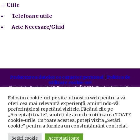
Utile
Telefoane utile
Acte Necesare/Ghid
Prelucrarea datelor cu caracter personal
|
Politica de
utilizare cookie-uri
Primăria Sectorului 5 București
©️
2021. Toate drepturile
rezervate.
Folosim cookie-uri pe site-ul nostru web pentru a vă
oferi cea mai relevantă experiență, amintindu-vă
preferințele și repetând vizitele. Făcând clic pe
„Acceptați toate”, sunteți de acord cu utilizarea TOATE
cookie-urile. Cu toate acestea, puteți vizita „Setări
cookie” pentru a furniza un consimțământ controlat.
Setări cookie
Acceptați toate