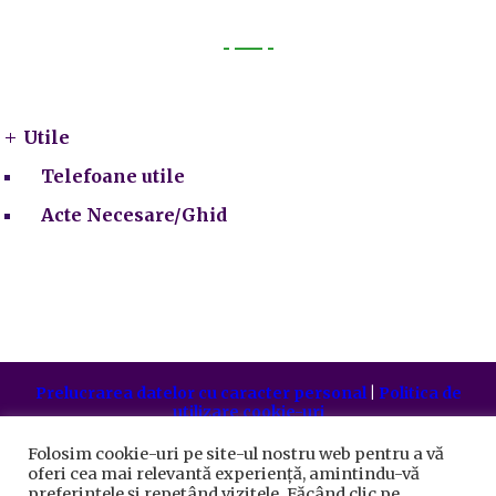
Utile
Utile
Telefoane utile
Acte Necesare/Ghid
Prelucrarea datelor cu caracter personal
|
Politica de
utilizare cookie-uri
Primăria Sectorului 5 București
©️
2021. Toate drepturile
rezervate.
Folosim cookie-uri pe site-ul nostru web pentru a vă
oferi cea mai relevantă experiență, amintindu-vă
preferințele și repetând vizitele. Făcând clic pe