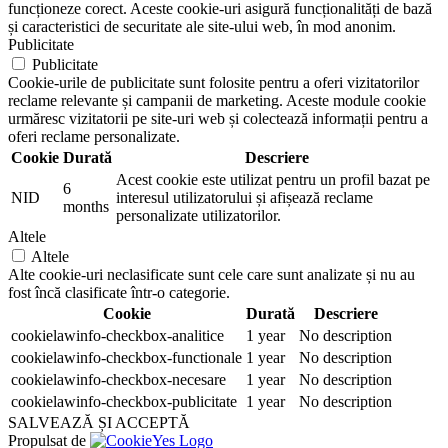
funcționeze corect. Aceste cookie-uri asigură funcționalități de bază
și caracteristici de securitate ale site-ului web, în mod anonim.
Publicitate
Publicitate
Cookie-urile de publicitate sunt folosite pentru a oferi vizitatorilor
reclame relevante și campanii de marketing. Aceste module cookie
urmăresc vizitatorii pe site-uri web și colectează informații pentru a
oferi reclame personalizate.
Cookie
Durată
Descriere
Acest cookie este utilizat pentru un profil bazat pe
6
NID
interesul utilizatorului și afișează reclame
months
personalizate utilizatorilor.
Altele
Altele
Alte cookie-uri neclasificate sunt cele care sunt analizate și nu au
fost încă clasificate într-o categorie.
Cookie
Durată
Descriere
cookielawinfo-checkbox-analitice
1 year
No description
cookielawinfo-checkbox-functionale
1 year
No description
cookielawinfo-checkbox-necesare
1 year
No description
cookielawinfo-checkbox-publicitate
1 year
No description
SALVEAZĂ ȘI ACCEPTĂ
Propulsat de