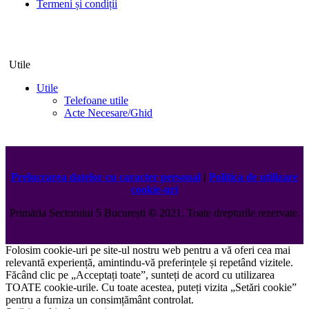
Termeni și condiții
Utile
Utile
Telefoane utile
Acte Necesare/Ghid
Prelucrarea datelor cu caracter personal
|
Politica de utilizare
cookie-uri
Primăria Sectorului 5 București
©️
2021. Toate drepturile rezervate.
Folosim cookie-uri pe site-ul nostru web pentru a vă oferi cea mai
relevantă experiență, amintindu-vă preferințele și repetând vizitele.
Făcând clic pe „Acceptați toate”, sunteți de acord cu utilizarea
TOATE cookie-urile. Cu toate acestea, puteți vizita „Setări cookie”
pentru a furniza un consimțământ controlat.