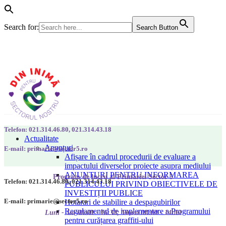
Search for:
Search Button
Telefon: 021.314.46.80, 021.314.43.18
Actualitate
Anunțuri
E-mail: primarie@sector5.ro
Afișare în cadrul procedurii de evaluare a
impactului diverselor proiecte asupra mediului
ANUNȚURI PENTRU INFORMAREA
Program de lucru al Primăriei Sector 5
Telefon: 021.314.46.80, 021.314.43.18
PUBLICULUI PRIVIND OBIECTIVELE DE
INVESTIȚII PUBLICE
E-mail: primarie@sector5.ro
Hotarari de stabilire a despagubirilor
Regulamentul de implementare a Programului
Luni - Joi 08:00 - 16:30; Vineri 08:00 - 14:00
pentru curățarea graffiti-ului