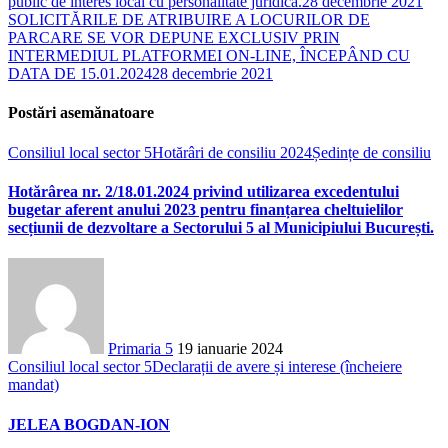
public de interes local cu personalitate juridică.
28 decembrie 2021
SOLICITĂRILE DE ATRIBUIRE A LOCURILOR DE
PARCARE SE VOR DEPUNE EXCLUSIV PRIN
INTERMEDIUL PLATFORMEI ON-LINE, ÎNCEPÂND CU
DATA DE 15.01.2024
28 decembrie 2021
Postări asemănatoare
Consiliul local sector 5
Hotărâri de consiliu 2024
Ședințe de consiliu
Hotărârea nr. 2/18.01.2024 privind utilizarea excedentului
bugetar aferent anului 2023 pentru finanțarea cheltuielilor
secțiunii de dezvoltare a Sectorului 5 al Municipiului București.
Primaria 5
19 ianuarie 2024
Consiliul local sector 5
Declarații de avere și interese (încheiere
mandat)
JELEA BOGDAN-ION