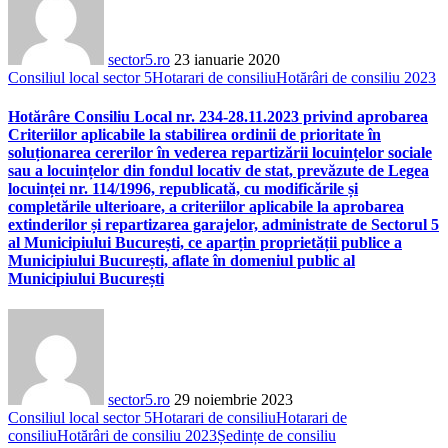
sector5.ro
23 ianuarie 2020
Consiliul local sector 5
Hotarari de consiliu
Hotărâri de consiliu 2023
Hotărâre Consiliu Local nr. 234-28.11.2023 privind aprobarea
Criteriilor aplicabile la stabilirea ordinii de prioritate în
soluționarea cererilor în vederea repartizării locuințelor sociale
sau a locuințelor din fondul locativ de stat, prevăzute de Legea
locuinței nr. 114/1996, republicată, cu modificările și
completările ulterioare, a criteriilor aplicabile la aprobarea
extinderilor și repartizarea garajelor, administrate de Sectorul 5
al Municipiului București, ce aparțin proprietății publice a
Municipiului București, aflate în domeniul public al
Municipiului București
sector5.ro
29 noiembrie 2023
Consiliul local sector 5
Hotarari de consiliu
Hotarari de
consiliu
Hotărâri de consiliu 2023
Ședințe de consiliu