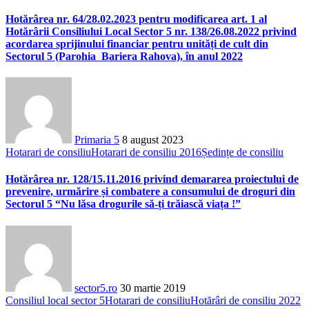
Hotărârea nr. 64/28.02.2023 pentru modificarea art. 1 al
Hotărârii Consiliului Local Sector 5 nr. 138/26.08.2022 privind
acordarea sprijinului financiar pentru unități de cult din
Sectorul 5 (Parohia Bariera Rahova), în anul 2022
Primaria 5
8 august 2023
Hotarari de consiliu
Hotarari de consiliu 2016
Ședințe de consiliu
Hotărârea nr. 128/15.11.2016 privind demararea proiectului de
prevenire, urmărire și combatere a consumului de droguri din
Sectorul 5 “Nu lăsa drogurile să-ți trăiască viața !”
sector5.ro
30 martie 2019
Consiliul local sector 5
Hotarari de consiliu
Hotărâri de consiliu 2022