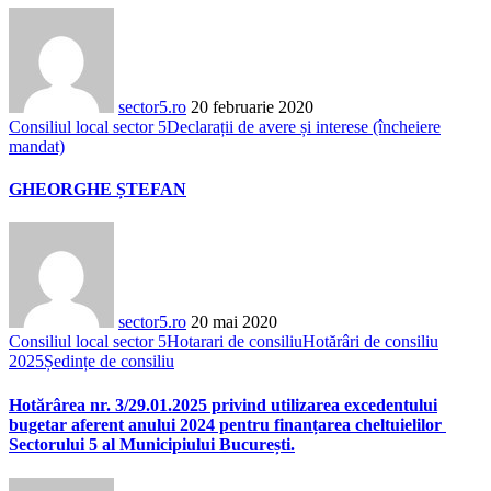
sector5.ro
20 februarie 2020
Consiliul local sector 5
Declarații de avere și interese (încheiere
mandat)
GHEORGHE ȘTEFAN
sector5.ro
20 mai 2020
Consiliul local sector 5
Hotarari de consiliu
Hotărâri de consiliu
2025
Ședințe de consiliu
Hotărârea nr. 3/29.01.2025 privind utilizarea excedentului
bugetar aferent anului 2024 pentru finanțarea cheltuielilor
Sectorului 5 al Municipiului București.