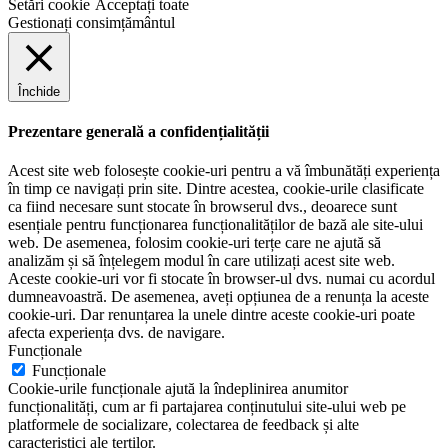
Setări cookie
Acceptați toate
Gestionați consimțământul
Închide
Prezentare generală a confidențialității
Acest site web folosește cookie-uri pentru a vă îmbunătăți experiența
în timp ce navigați prin site. Dintre acestea, cookie-urile clasificate
ca fiind necesare sunt stocate în browserul dvs., deoarece sunt
esențiale pentru funcționarea funcționalităților de bază ale site-ului
web. De asemenea, folosim cookie-uri terțe care ne ajută să
analizăm și să înțelegem modul în care utilizați acest site web.
Aceste cookie-uri vor fi stocate în browser-ul dvs. numai cu acordul
dumneavoastră. De asemenea, aveți opțiunea de a renunța la aceste
cookie-uri. Dar renunțarea la unele dintre aceste cookie-uri poate
afecta experiența dvs. de navigare.
Funcționale
Funcționale
Cookie-urile funcționale ajută la îndeplinirea anumitor
funcționalități, cum ar fi partajarea conținutului site-ului web pe
platformele de socializare, colectarea de feedback și alte
caracteristici ale terților.