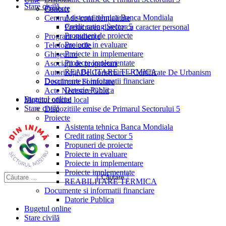
Stare civilă
Proiecte
Contact
Asistenta tehnica Banca Mondiala
Centrul de confidențialitate
Credit rating Sector 5
Prelucrarea datelor cu caracter personal
Propuneri de proiecte
Program audiențe
Proiecte in evaluare
Telefoane utile
Proiecte in implementare
Ghișeul.ro
Proiecte implementate
Asociații de proprietari
REABILITARE TERMICA
Autorizații De Construire – Certificate De Urbanism
Documente si informatii financiare
Descărcare Formulare
Datorie Publica
Acte Necesare/Ghid
Bugetul online
Monitor oficial local
Stare civilă
Dispozitiile emise de Primarul Sectorului 5
Proiecte
Asistenta tehnica Banca Mondiala
Credit rating Sector 5
Propuneri de proiecte
Proiecte in evaluare
Proiecte in implementare
Proiecte implementate
REABILITARE TERMICA
Documente si informatii financiare
Datorie Publica
Bugetul online
Stare civilă