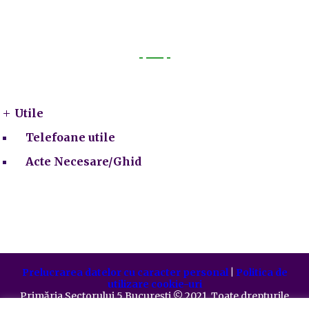
Utile
Utile
Telefoane utile
Acte Necesare/Ghid
Prelucrarea datelor cu caracter personal
|
Politica de
utilizare cookie-uri
Primăria Sectorului 5 București
©️
2021. Toate drepturile
rezervate.