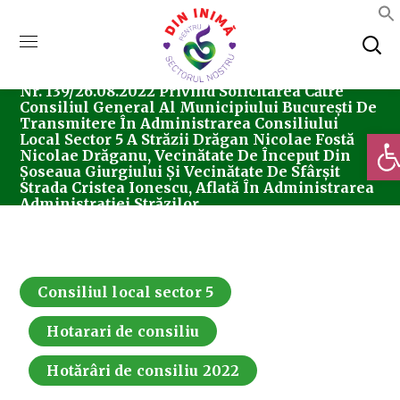
Home
Consiliul Local Sector 5
Hotărârea
Nr. 139/26.08.2022 Privind Solicitarea Către
Consiliul General Al Municipiului București De
Transmitere În Administrarea Consiliului
Deschi
Local Sector 5 A Străzii Drăgan Nicolae Fostă
Nicolae Drăganu, Vecinătate De Început Din
Șoseaua Giurgiului Și Vecinătate De Sfârșit
Strada Cristea Ionescu, Aflată În Administrarea
Administrației Străzilor.
Consiliul local sector 5
Hotarari de consiliu
Hotărâri de consiliu 2022