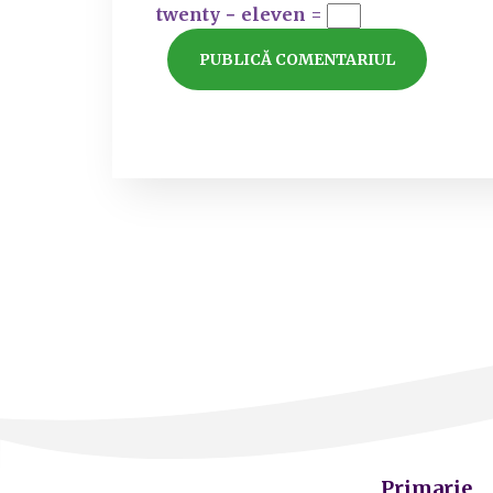
twenty − eleven =
Primarie