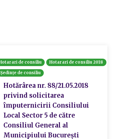
Hotarari de consiliu
Hotarari de consiliu 2018
Consiliul
Ședințe de consiliu
Hotărâri
Hotărârea nr. 88/21.05.2018
Hotă
privind solicitarea
priv
împuternicirii Consiliului
Cons
Local Sector 5 de către
soc
Consiliul General al
S5 S.
Municipiului București