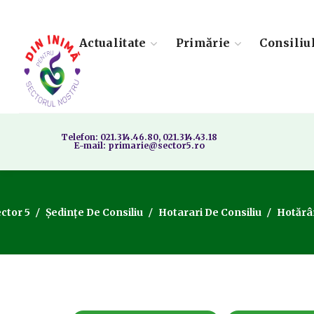
Actualitate
Primărie
Consiliu
Telefon: 021.314.46.80, 021.314.43.18
E-mail: primarie@sector5.ro
ector 5
Ședințe De Consiliu
Hotarari De Consiliu
Hotărâr