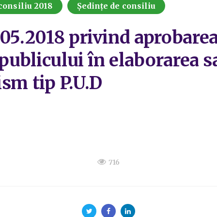
consiliu 2018
Ședințe de consiliu
.05.2018 privind aprobar
 publicului în elaborarea s
ism tip P.U.D
716