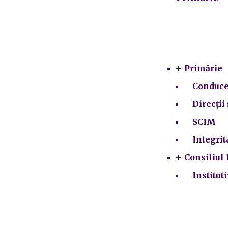
Primărie
Conduce
Direcții 
SCIM
Integrit
Consiliul 
Institut