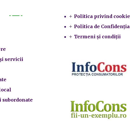
Legal
Politica privind cookie
Primarie
Politica de Confidenția
Termeni și condiții
re
și servicii
ate
local
ii subordonate