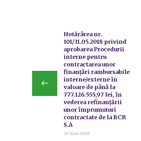
Hotărârea nr.
101/31.05.2018 privind
aprobarea Procedurii
interne pentru
contractarea unor
finanțări rambursabile
interne/externe în
valoare de până la
777.126.555,97 lei, în
vederea refinanțării
unor împrumuturi
contractate de la BCR
S.A
31 mai 2018