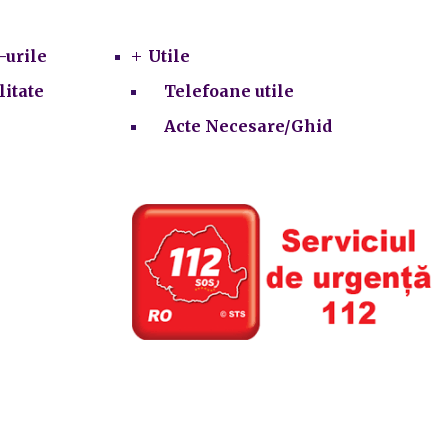
Utile
-urile
Utile
litate
Telefoane utile
Acte Necesare/Ghid