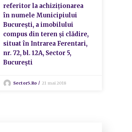
referitor la achiziționarea
R
în numele Municipiului
București, a imobilului
compus din teren și clădire,
situat în Intrarea Ferentari,
nr. 72, bl. 12A, Sector 5,
București
Sector5.ro
21 mai 2018