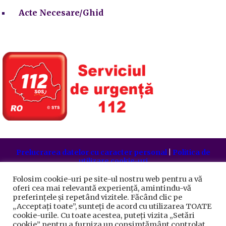
Acte Necesare/Ghid
Prelucrarea datelor cu caracter personal
|
Politica de
utilizare cookie-uri
Primăria Sectorului 5 București
©️
2021. Toate drepturile
rezervate.
Folosim cookie-uri pe site-ul nostru web pentru a vă
oferi cea mai relevantă experiență, amintindu-vă
preferințele și repetând vizitele. Făcând clic pe
„Acceptați toate”, sunteți de acord cu utilizarea TOATE
cookie-urile. Cu toate acestea, puteți vizita „Setări
cookie” pentru a furniza un consimțământ controlat.