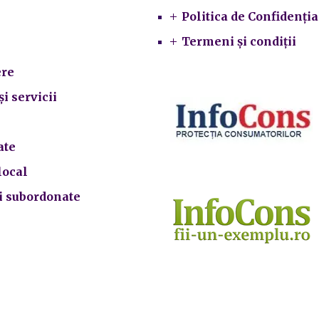
Primarie
Politica de Confidenția
Termeni și condiții
re
și servicii
ate
local
ii subordonate