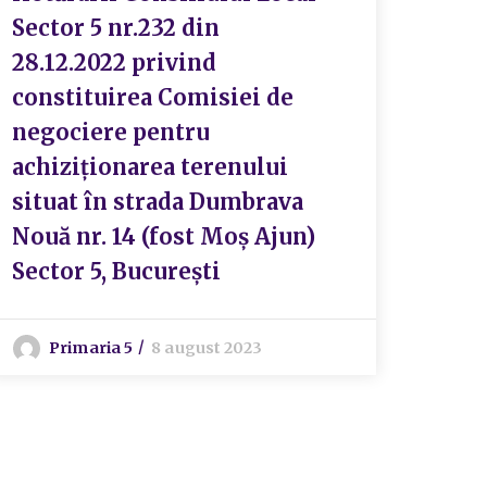
23/2
Sector 5 nr.232 din
apro
28.12.2022 privind
”Rea
constituirea Comisiei de
Școa
negociere pentru
Tocil
achiziționarea terenului
Grig
situat în strada Dumbrava
sect
Nouă nr. 14 (fost Moș Ajun)
modi
Sector 5, București
ulte
Primaria 5
8 august 2023
R