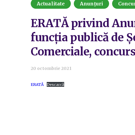
Actualitate
Anunțuri
Concu
ERATĂ privind Anun
funcția publică de Ș
Comerciale, concurs
20 octombrie 2021
ERATĂ
Descarcă