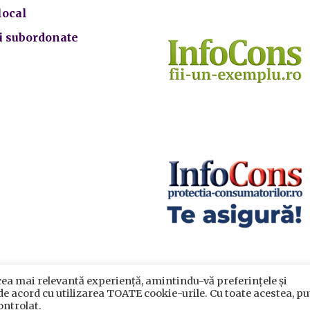
local
ii subordonate
cea mai relevantă experiență, amintindu-vă preferințele și
crarea datelor cu caracter personal
|
Politica de utilizare cook
 de acord cu utilizarea TOATE cookie-urile. Cu toate acestea, pu
rimăria Sectorului 5 București
©️
2021. Toate drepturile rezervat
ontrolat.