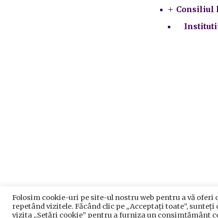
Consiliul 
Institut
Folosim cookie-uri pe site-ul nostru web pentru a vă oferi 
Prelu
repetând vizitele. Făcând clic pe „Acceptați toate”, sunteți
P
vizita „Setări cookie” pentru a furniza un consimțământ c