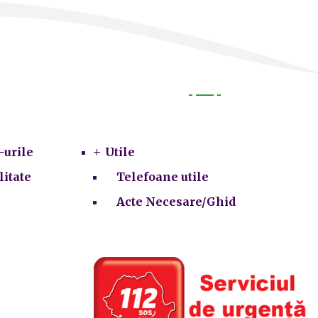
Utile
-urile
Utile
litate
Telefoane utile
Acte Necesare/Ghid