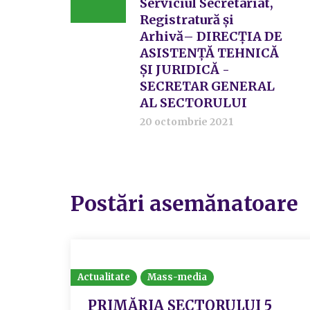
Serviciul Secretariat,
Registratură și
Arhivă– DIRECȚIA DE
ASISTENȚĂ TEHNICĂ
ȘI JURIDICĂ -
SECRETAR GENERAL
AL SECTORULUI
20 octombrie 2021
Postări asemănatoare
Actualitate
Mass-media
PRIMĂRIA SECTORULUI 5