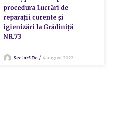
procedura Lucrări de
DĂ 
reparații curente și
PRO
igienizări la Grădiniță
AND
NR.73
FIN
LOC
Sector5.ro
4 august 2022
I