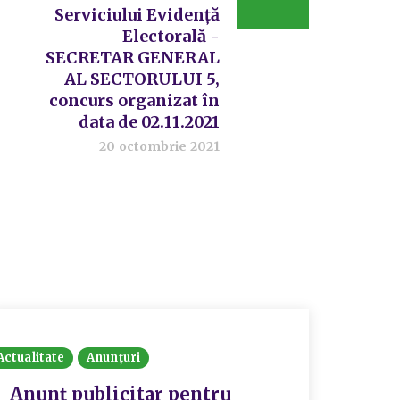
Serviciului Evidență
Electorală -
SECRETAR GENERAL
AL SECTORULUI 5,
concurs organizat în
data de 02.11.2021
20 octombrie 2021
Actualitate
Anunțuri
Actualit
Anunț publicitar pentru
PRI