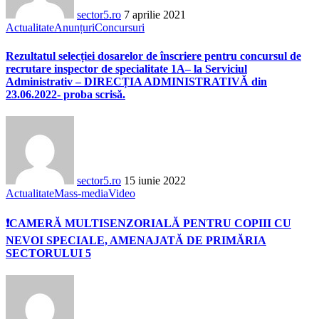
sector5.ro
7 aprilie 2021
Actualitate
Anunțuri
Concursuri
Rezultatul selecției dosarelor de înscriere pentru concursul de
recrutare inspector de specialitate 1A– la Serviciul
Administrativ – DIRECȚIA ADMINISTRATIVĂ din
23.06.2022- proba scrisă.
sector5.ro
15 iunie 2022
Actualitate
Mass-media
Video
❗️CAMERĂ MULTISENZORIALĂ PENTRU COPIII CU
NEVOI SPECIALE, AMENAJATĂ DE PRIMĂRIA
SECTORULUI 5