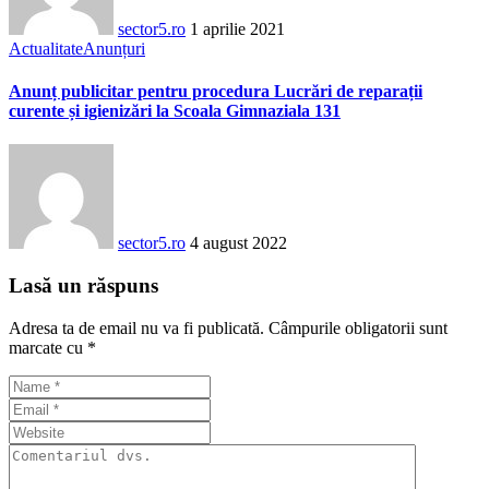
sector5.ro
1 aprilie 2021
Actualitate
Anunțuri
Anunț publicitar pentru procedura Lucrări de reparații
curente și igienizări la Scoala Gimnaziala 131
sector5.ro
4 august 2022
Lasă un răspuns
Adresa ta de email nu va fi publicată.
Câmpurile obligatorii sunt
marcate cu
*