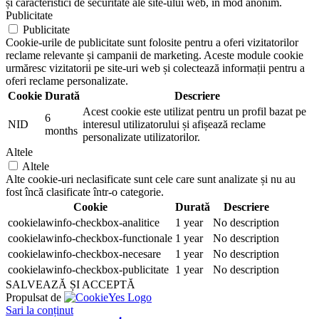
și caracteristici de securitate ale site-ului web, în mod anonim.
Publicitate
Publicitate
Cookie-urile de publicitate sunt folosite pentru a oferi vizitatorilor
reclame relevante și campanii de marketing. Aceste module cookie
urmăresc vizitatorii pe site-uri web și colectează informații pentru a
oferi reclame personalizate.
Cookie
Durată
Descriere
Acest cookie este utilizat pentru un profil bazat pe
6
NID
interesul utilizatorului și afișează reclame
months
personalizate utilizatorilor.
Altele
Altele
Alte cookie-uri neclasificate sunt cele care sunt analizate și nu au
fost încă clasificate într-o categorie.
Cookie
Durată
Descriere
cookielawinfo-checkbox-analitice
1 year
No description
cookielawinfo-checkbox-functionale
1 year
No description
cookielawinfo-checkbox-necesare
1 year
No description
cookielawinfo-checkbox-publicitate
1 year
No description
SALVEAZĂ ȘI ACCEPTĂ
Propulsat de
Sari la conținut