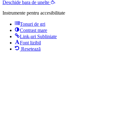
Deschide bara de unelte
Instrumente pentru accesibilitate
Tonuri de gri
Contrast mare
Link-uri Subliniate
Font lizibil
Resetează