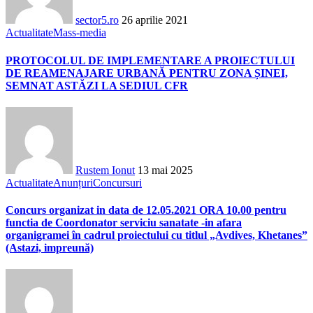
sector5.ro
26 aprilie 2021
Actualitate
Mass-media
PROTOCOLUL DE IMPLEMENTARE A PROIECTULUI
DE REAMENAJARE URBANĂ PENTRU ZONA ȘINEI,
SEMNAT ASTĂZI LA SEDIUL CFR
Rustem Ionut
13 mai 2025
Actualitate
Anunțuri
Concursuri
Concurs organizat in data de 12.05.2021 ORA 10.00 pentru
functia de Coordonator serviciu sanatate -in afara
organigramei în cadrul proiectului cu titlul „Avdives, Khetanes”
(Astazi, impreună)