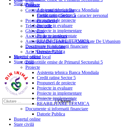
Stare civilă
Proiecte
Contact
Asistenta tehnica Banca Mondiala
Centrul de confidențialitate
Credit rating Sector 5
Prelucrarea datelor cu caracter personal
Propuneri de proiecte
Program audiențe
Proiecte in evaluare
Telefoane utile
Proiecte in implementare
Ghișeul.ro
Proiecte implementate
Asociații de proprietari
REABILITARE TERMICA
Autorizații De Construire – Certificate De Urbanism
Documente si informatii financiare
Descărcare Formulare
Datorie Publica
Acte Necesare/Ghid
Bugetul online
Monitor oficial local
Stare civilă
Dispozitiile emise de Primarul Sectorului 5
Proiecte
Asistenta tehnica Banca Mondiala
Credit rating Sector 5
Propuneri de proiecte
Proiecte in evaluare
Proiecte in implementare
Proiecte implementate
REABILITARE TERMICA
Documente si informatii financiare
Datorie Publica
Bugetul online
Stare civilă