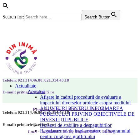
Search for:
Search Button
Telefon: 021.314.46.80, 021.314.43.18
Actualitate
Anunțuri
E-mail: primarie@sector5.ro
Afișare în cadrul procedurii de evaluare a
impactului diverselor proiecte asupra mediului
ANUNȚURI PENTRU INFORMAREA
Program de lucru al Primăriei Sector 5
Telefon: 021.314.46.80, 021.314.43.18
PUBLICULUI PRIVIND OBIECTIVELE DE
INVESTIȚII PUBLICE
E-mail: primarie@sector5.ro
Hotarari de stabilire a despagubirilor
Regulamentul de implementare a Programului
Luni - Joi 08:00 - 16:30; Vineri 08:00 - 14:00
pentru curățarea graffiti-ului