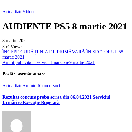
Actualitate
Video
AUDIENTE PS5 8 martie 2021
8 martie 2021
854
Views
ÎNCEPE CURĂȚENIA DE PRIMĂVARĂ ÎN SECTORUL 5
8
martie 2021
Anunt publicitar - servicii financiare
9 martie 2021
Postări asemănatoare
Actualitate
Anunțuri
Concursuri
Rezultat concurs proba scrisa din 06.04.2021 Serviciul
Urmărire Execuție Bugetară