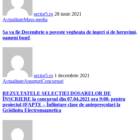
sector5.ro
28 iunie 2021
Actualitate
Mass-media
Sa va fie Decembrie o poveste vegheata de ingeri și de heruvimi,
oameni buni!
sector5.ro
1 decembrie 2021
Actualitate
Anunțuri
Concursuri
REZULTATELE SELECŢIEI DOSARELOR DE
ÎNSCRIERE la concursul din 07.04.2021 ora 9:00, pentru
proiectul #FAPTE – Înființare clase de antepreșcolari la
Grădinița Electromagnetica