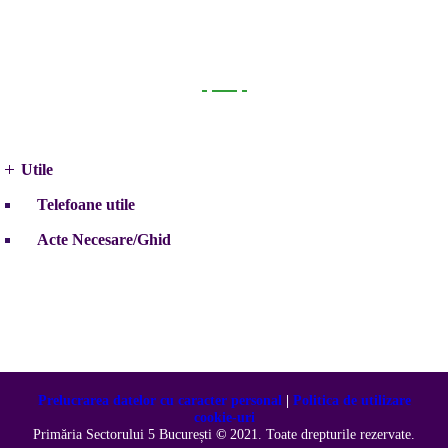
Utile
Utile
Telefoane utile
Acte Necesare/Ghid
Prelucrarea datelor cu caracter personal
|
Politica de utilizare
cookie-uri
Primăria Sectorului 5 București
©️
2021. Toate drepturile rezervate.