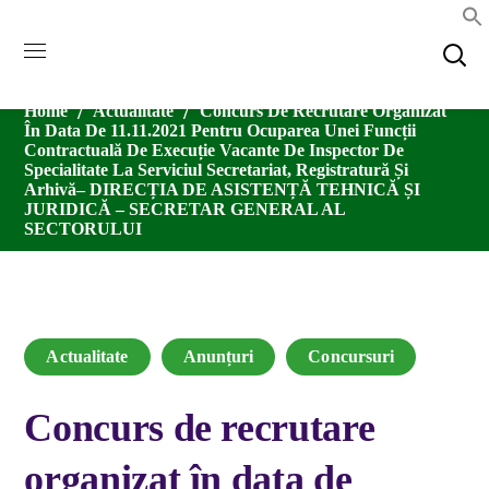
Home
Actualitate
Concurs De Recrutare Organizat
În Data De 11.11.2021 Pentru Ocuparea Unei Funcții
Contractuală De Execuție Vacante De Inspector De
Specialitate La Serviciul Secretariat, Registratură Și
Arhivă– DIRECȚIA DE ASISTENȚĂ TEHNICĂ ȘI
JURIDICĂ – SECRETAR GENERAL AL
SECTORULUI
Actualitate
Anunțuri
Concursuri
Concurs de recrutare
organizat în data de