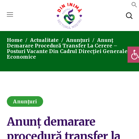
Home
Actualitate
Anunțuri
Anunț
Demarare Procedură Transfer La Cerere –
Deschi
Posturi Vacante Din Cadrul Direcției Generale
Economice
Anunțuri
Anunț demarare
procedură transfer la