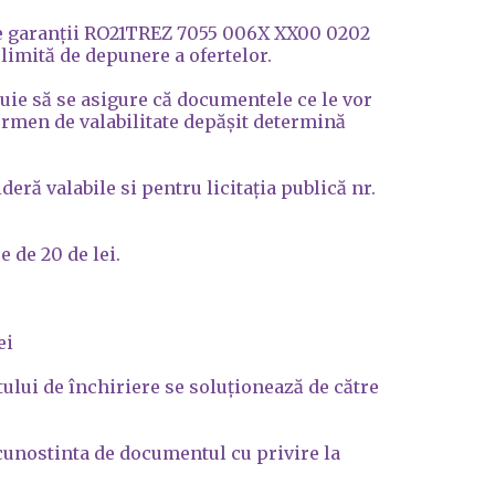
l de garanții RO21TREZ 7055 006X XX00 0202
 limită de depunere a ofertelor.
buie să se asigure că documentele ce le vor
ermen de valabilitate depășit determină
deră valabile si pentru licitația publică nr.
e de 20 de lei.
ei
tului de închiriere se soluționează de către
 cunostinta de documentul cu privire la