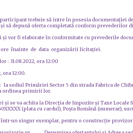
e participant trebuie să intre în posesia documentației de
re și să depună oferta completată conform prevederilor d
și vor fi elaborate în conformitate cu prevederile docum
re înainte de data organizării licitației.
r : 31.08.2022, ora 12:00
, ora 12:00.
a sediul Primăriei Sector 5 din strada Fabrica de Chibritu
n ordinea primirii lor.
i și se va achita la Direcția de Impozite și Taxe Locale 
0XXXXX (plata cu cardul), Poșta Română (numerar), suc
ntr-un singur exemplar, pentru o construcție provizorie
ia provizorie nr. ____, Denumirea ofertantului și Adresa s