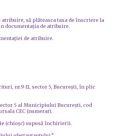
 atribuire, să plăteasca taxa de înscriere la
in documentația de atribuire.
entației de atribuire.
ri, nr.9-11, sector 5, București, în plic
Sector 5 al Municipiului București, cod
ursala CEC (numerar).
 (chioșc) supusă închirierii.
ediului ofertantantului.”