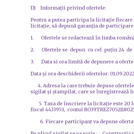
D) Informaţii privind ofertele:
Pentru a putea participa la licitație fiecar
licitație, să depună garanția de participa
1. Ofertele se redactează în limba română 
2. Ofertele se depun cu cel puțin 24 de o
3. Data si ora limită de depunere a ofertelo
Data și ora deschiderii ofertelor: 01.09.2022
4. Adresa la care trebuie depuse ofertele: l
sigilat și ștampilat, care se înregistrează î
5. Taxa de înscriere la licitație este 20 le
fiscal 4433953, contul RO39TREZ7052118025
6. Fiecare participant va depune oferta î
Pe plicul sigilat se va scrie : ,, Construcț