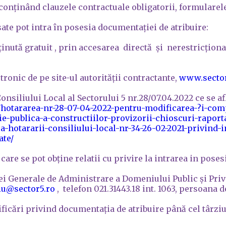
u conținând clauzele contractuale obligatorii, formulare
ate pot intra în posesia documentației de atribuire:
tă gratuit , prin accesarea directă și nerestricționa
ctronic de pe site-ul autorității contractante,
www.sector
nsiliului Local al Sectorului 5 nr.28/07.04.2022 ce se afl
o/hotararea-nr-28-07-04-2022-pentru-modificarea-?i-comp
ie-publica-a-constructiilor-provizorii-chioscuri-raport
hotararii-consiliului-local-nr-34-26-02-2021-privind-in
ate/
re se pot obţine relatii cu privire la intrarea in poses
 Generale de Administrare a Domeniului Public și Privat
iu@sector5.ro
, telefon 021.31443.18 int. 1063, persoana
cări privind documentația de atribuire până cel târziu c