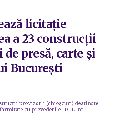
ază licitație
ea a 23 construcții
 de presă, carte și
lui București
strucții provizorii (chioșcuri) destinate
nformitate cu prevederile H.C.L. nr.