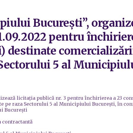
piului București”, organize
1.09.2022 pentru închirier
) destinate comercializării
a Sectorului 5 al Municipiu
zează licitația publică nr. 3 pentru închirierea a 23 con
late pe raza Sectorului 5 al Municipiului București, în co
ui București
a contractantă