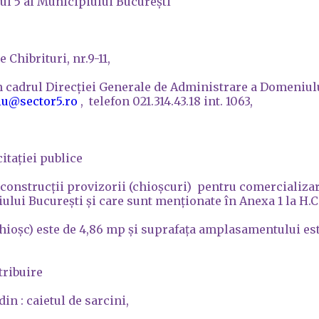
ul 5 al Municipiului București
e Chibrituri, nr.9-11,
cadrul Direcției Generale de Administrare a Domeniului 
iu@sector5.ro
, telefon 021.314.43.18 int. 1063,
itației publice
e construcții provizorii (chioșcuri) pentru comercializa
iului București și care sunt menționate în Anexa 1 la H.C.L
oșc) este de 4,86 mp și suprafața amplasamentului este
tribuire
in : caietul de sarcini,