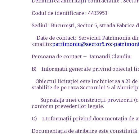
Denumirea autoritățíi contractante : Sector
Codul de identificare : 4433953
Sediul : București, Sector 5, strada Fabrica d
Date de contact: Serviciul Patrimoniu din 
<mailto:
patrimoniu@sector5.ro>
patrimon
Persoana de contact – Iamandi Claudiu.
B) Informații generale privind obiectul lic
Obiectul licitației este închirierea a 23 d
stabilite de pe raza Sectorului 5 al Municip
Suprafața unei construcții provizorii (chi
conform prevederilor legale.
C) 1.Informații privind documentația de a
Documentația de atribuire este constituită d