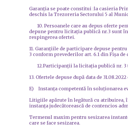
Garanția se poate constitui :la casieria P
deschis la Trezoreria Sectorului 5 al Munici
10. Persoanele care au depus oferte pentru l
depune pentru licitația publică nr.3 sunt 
respingerea ofertei.
11. Garanțiile de participare depuse pentru l
3 conform prevederilor art. 6.1 din Fișa de 
12.Participanții la licitația publică nr. 3 
13. Ofertele depuse după data de 31.08.2022 
E) Instanța competentă în soluționarea eve
Litigiile apărute în legătură cu atribuirea,
instanța judecătorească de contencios admi
Termenul maxim pentru sesizarea instantei e
care se face sesizarea.