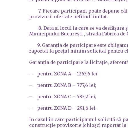
7. Fiecare participant poate depune câte 
provizorii ofertate nefiind limitat.
8. Data şi locul la care se va desfăşura şe
Municipiului București , strada Fabrica de Ch
9. Garanția de participare este obligatorie 
raportat la prețul minim solicitat pentru c
Garanția de participare la licitație, aferent
– pentru ZONA A – 1263,6 lei
– pentru ZONA B – 777,6 lei;
– pentru ZONA C – 583,2 lei;
– pentru ZONA D – 291,6 lei.
În cazul în care participantul solicită să p
construcție provizorie (chioșc) raportat l