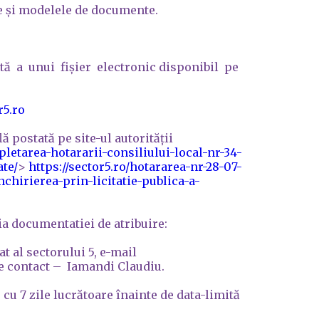
le și modelele de documente.
tă a unui fișier electronic disponibil pe
5.ro
ă postată pe site-ul autorității
letarea-hotararii-consiliului-local-nr-34-
ate/
>
https://sector5.ro/hotararea-nr-28-07-
chirierea-prin-licitatie-publica-a-
ia documentatiei de atribuire:
 al sectorului 5, e-mail
 de contact – Iamandi Claudiu.
u 7 zile lucrătoare înainte de data-limită