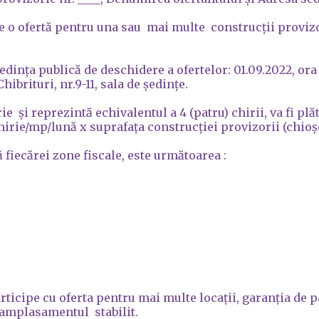
o ofertă pentru una sau mai multe construcții provizor
dinţa publică de deschidere a ofertelor: 01.09.2022, ora 
ibrituri, nr.9-11, sala de ședințe.
și reprezintă echivalentul a 4 (patru) chirii, va fi plăti
hirie/mp/lună x suprafața construcției provizorii (chioșc
ă fiecărei zone fiscale, este următoarea :
articipe cu oferta pentru mai multe locații, garanția de 
a amplasamentul stabilit.