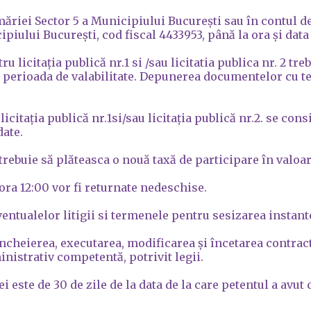
rimăriei Sector 5 a Municipiului București sau în contu
piului București, cod fiscal 4433953, până la ora și data
icitația publică nr.1 si /sau licitatia publica nr. 2 tre
în perioada de valabilitate. Depunerea documentelor cu t
icitația publică nr.1si/sau licitația publică nr.2. se consi
date.
trebuie să plăteasca o nouă taxă de participare în valoar
ora 12:00 vor fi returnate nedeschise.
ntualelor litigii si termenele pentru sesizarea instant
 încheierea, executarea, modificarea și încetarea contrac
nistrativ competentă, potrivit legii.
ste de 30 de zile de la data de la care petentul a avut