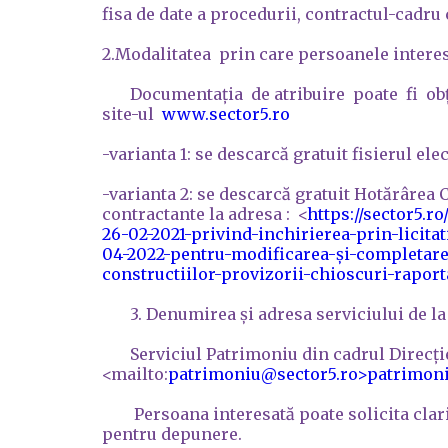
fisa de date a procedurii, contractul-cadr
2.Modalitatea prin care persoanele interes
Documentația de atribuire poate fi obținu
site-ul
www.sector5.ro
-varianta 1: se descarcă gratuit fisierul ele
-varianta 2: se descarcă gratuit Hotărârea Co
contractante la adresa : <
https://sector5.r
26-02-2021-privind-inchirierea-prin-licitat
04-2022-pentru-modificarea-și-completarea-
constructiilor-provizorii-chioscuri-raport
3. Denumirea şi adresa serviciului de la ca
Serviciul Patrimoniu din cadrul Direcției
<mailto:
patrimoniu@sector5.ro>
patrimon
Persoana interesată poate solicita clarifi
pentru depunere.