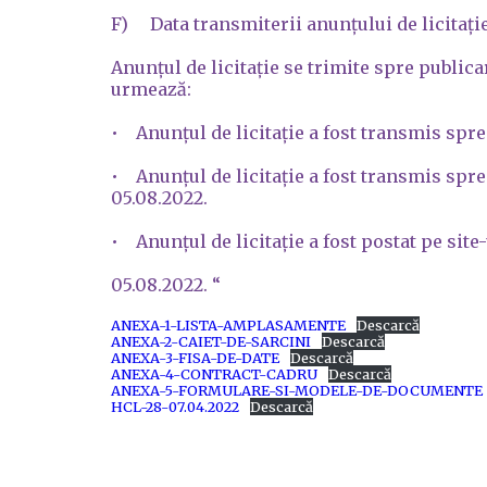
F) Data transmiterii anunţului de licitaţie c
Anunțul de licitație se trimite spre public
urmează:
• Anunțul de licitație a fost transmis spre
• Anunțul de licitație a fost transmis spre 
05.08.2022.
• Anunțul de licitație a fost postat pe site
05.08.2022. “
ANEXA-1-LISTA-AMPLASAMENTE
Descarcă
ANEXA-2-CAIET-DE-SARCINI
Descarcă
ANEXA-3-FISA-DE-DATE
Descarcă
ANEXA-4-CONTRACT-CADRU
Descarcă
ANEXA-5-FORMULARE-SI-MODELE-DE-DOCUMENTE
HCL-28-07.04.2022
Descarcă