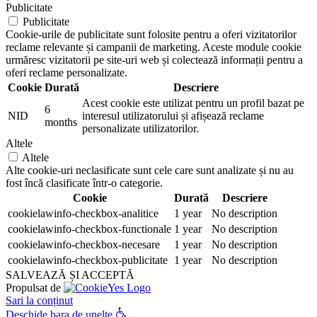
Publicitate
Publicitate
Cookie-urile de publicitate sunt folosite pentru a oferi vizitatorilor
reclame relevante și campanii de marketing. Aceste module cookie
urmăresc vizitatorii pe site-uri web și colectează informații pentru a
oferi reclame personalizate.
Cookie
Durată
Descriere
Acest cookie este utilizat pentru un profil bazat pe
6
NID
interesul utilizatorului și afișează reclame
months
personalizate utilizatorilor.
Altele
Altele
Alte cookie-uri neclasificate sunt cele care sunt analizate și nu au
fost încă clasificate într-o categorie.
Cookie
Durată
Descriere
cookielawinfo-checkbox-analitice
1 year
No description
cookielawinfo-checkbox-functionale
1 year
No description
cookielawinfo-checkbox-necesare
1 year
No description
cookielawinfo-checkbox-publicitate
1 year
No description
SALVEAZĂ ȘI ACCEPTĂ
Propulsat de
Sari la conținut
Deschide bara de unelte