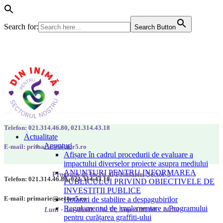
Search for:
Search Button
Telefon: 021.314.46.80, 021.314.43.18
Actualitate
Anunțuri
E-mail: primarie@sector5.ro
Afișare în cadrul procedurii de evaluare a
impactului diverselor proiecte asupra mediului
ANUNȚURI PENTRU INFORMAREA
Program de lucru al Primăriei Sector 5
Telefon: 021.314.46.80, 021.314.43.18
PUBLICULUI PRIVIND OBIECTIVELE DE
INVESTIȚII PUBLICE
E-mail: primarie@sector5.ro
Hotarari de stabilire a despagubirilor
Regulamentul de implementare a Programului
Luni - Joi 08:00 - 16:30; Vineri 08:00 - 14:00
pentru curățarea graffiti-ului