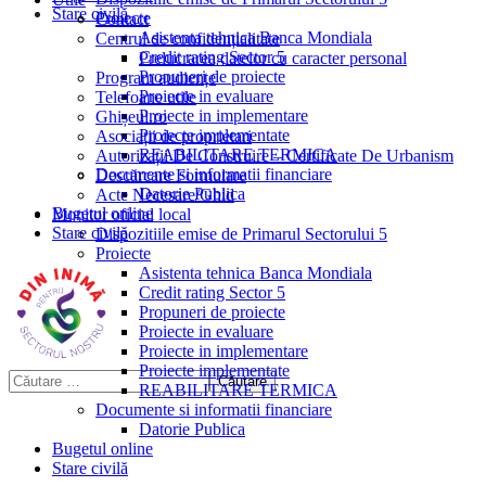
Stare civilă
Proiecte
Contact
Asistenta tehnica Banca Mondiala
Centrul de confidențialitate
Credit rating Sector 5
Prelucrarea datelor cu caracter personal
Propuneri de proiecte
Program audiențe
Proiecte in evaluare
Telefoane utile
Proiecte in implementare
Ghișeul.ro
Proiecte implementate
Asociații de proprietari
REABILITARE TERMICA
Autorizații De Construire – Certificate De Urbanism
Documente si informatii financiare
Descărcare Formulare
Datorie Publica
Acte Necesare/Ghid
Bugetul online
Monitor oficial local
Stare civilă
Dispozitiile emise de Primarul Sectorului 5
Proiecte
Asistenta tehnica Banca Mondiala
Credit rating Sector 5
Propuneri de proiecte
Proiecte in evaluare
Proiecte in implementare
Proiecte implementate
REABILITARE TERMICA
Documente si informatii financiare
Datorie Publica
Bugetul online
Stare civilă