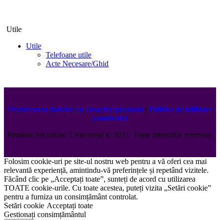
Utile
Utile
Telefoane utile
Acte Necesare/Ghid
Prelucrarea datelor cu caracter personal
|
Politica de utilizare
cookie-uri
Primăria Sectorului 5 București
©️
2021. Toate drepturile rezervate.
Folosim cookie-uri pe site-ul nostru web pentru a vă oferi cea mai
relevantă experiență, amintindu-vă preferințele și repetând vizitele.
Făcând clic pe „Acceptați toate”, sunteți de acord cu utilizarea
TOATE cookie-urile. Cu toate acestea, puteți vizita „Setări cookie”
pentru a furniza un consimțământ controlat.
Setări cookie
Acceptați toate
Gestionați consimțământul