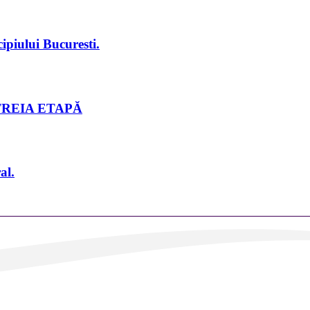
cipiului Bucuresti.
TREIA ETAPĂ
al.