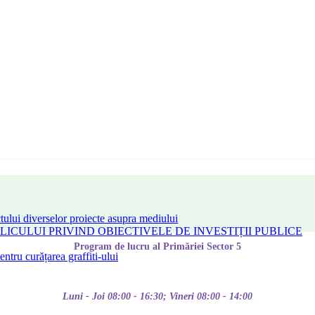
tului diverselor proiecte asupra mediului
CULUI PRIVIND OBIECTIVELE DE INVESTIȚII PUBLICE
Program de lucru al Primăriei Sector 5
tru curățarea graffiti-ului
Luni - Joi 08:00 - 16:30; Vineri 08:00 - 14:00