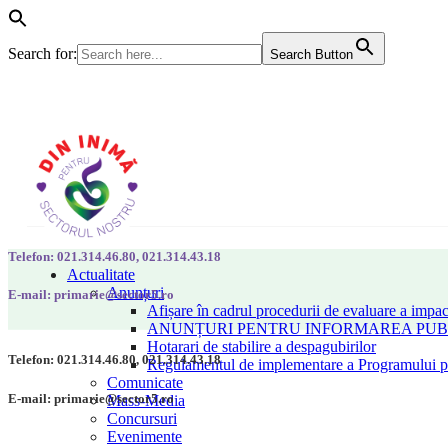
Search for:
Search Button
Telefon: 021.314.46.80, 021.314.43.18
Actualitate
Anunțuri
E-mail: primarie@sector5.ro
Afișare în cadrul procedurii de evaluare a impac
ANUNȚURI PENTRU INFORMAREA PUBLI
Hotarari de stabilire a despagubirilor
Telefon: 021.314.46.80, 021.314.43.18
Regulamentul de implementare a Programului pen
Comunicate
E-mail: primarie@sector5.ro
Mass-Media
Concursuri
Evenimente