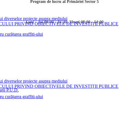
Program de lucru al Primăriei Sector 5
ui diverselor proiecte asupra mediului
Luni - Joi 08:00 - 16:30; Vineri 08:00 - 14:00
LUI PRIVIND OBIECTIVELE DE INVESTIȚII PUBLICE
 curățarea graffiti-ului
ui diverselor proiecte asupra mediului
LUI PRIVIND OBIECTIVELE DE INVESTIȚII PUBLICE
ații P.U.D.
i
 curățarea graffiti-ului