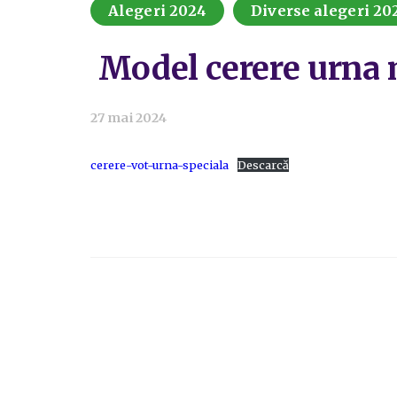
Alegeri 2024
Diverse alegeri 20
Model cerere urna 
27 mai 2024
cerere-vot-urna-speciala
Descarcă