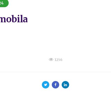
24
mobila
1256