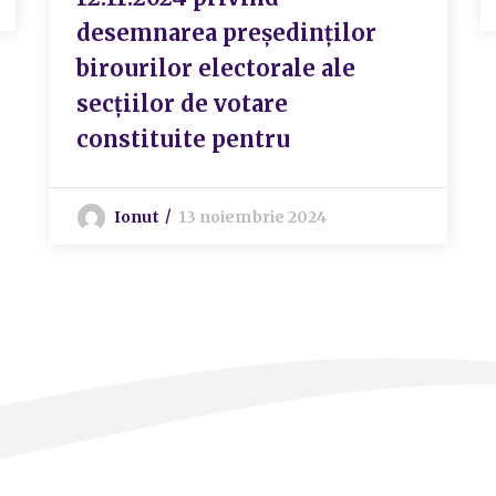
desemnarea preşedinţilor
birourilor electorale ale
secţiilor de votare
constituite pentru
Ionut
13 noiembrie 2024