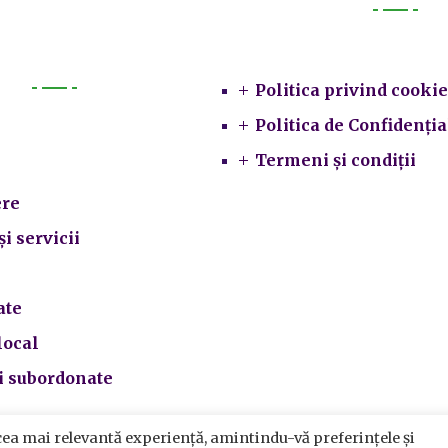
Legal
Politica privind cookie
Primarie
Politica de Confidenția
Termeni și condiții
re
și servicii
ate
local
ii subordonate
cea mai relevantă experiență, amintindu-vă preferințele și