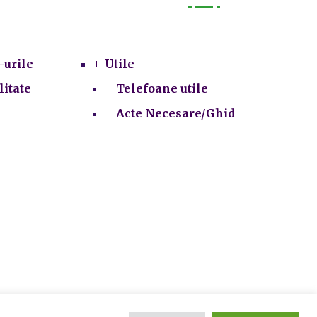
Utile
-urile
Utile
litate
Telefoane utile
Acte Necesare/Ghid