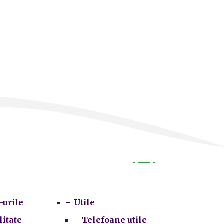
Utile
-urile
Utile
litate
Telefoane utile