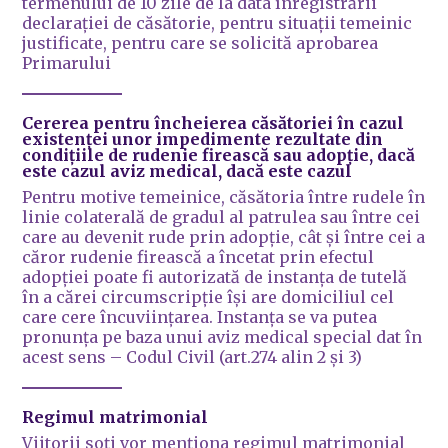
termenului de 10 zile de la data înregistrării
declarației de căsătorie, pentru situații temeinic
justificate, pentru care se solicită aprobarea
Primarului
Cererea pentru încheierea căsătoriei în cazul
existenței unor impedimente rezultate din
condițiile de rudenie firească sau adopție,
dacă
este cazul
aviz medical
, dacă este cazul
Pentru motive temeinice, căsătoria între rudele în
linie colaterală de gradul al patrulea sau între cei
care au devenit rude prin adopție, cât și între cei a
căror rudenie firească a încetat prin efectul
adopției poate fi autorizată de instanța de tutelă
în a cărei circumscripție își are domiciliul cel
care cere încuviințarea. Instanța se va putea
pronunța pe baza unui aviz medical special dat în
acest sens – Codul Civil (art.274 alin 2 și 3)
Regimul matrimonial
Viitorii soţi vor menţiona regimul matrimonial