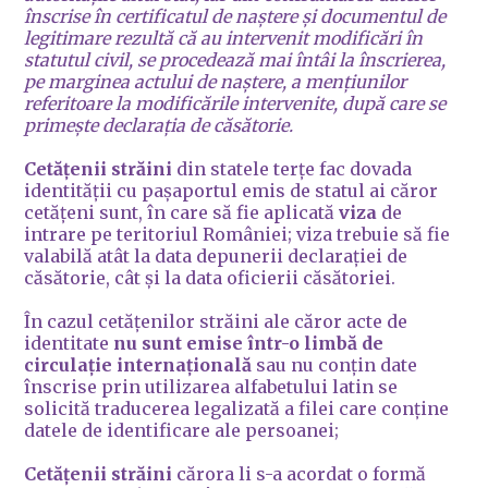
înscrise în certificatul de naștere și documentul de
legitimare rezultă că au intervenit modificări în
statutul civil, se procedează mai întâi la înscrierea,
pe marginea actului de naștere, a mențiunilor
referitoare la modificările intervenite, după care se
primește declarația de căsătorie.
Cetățenii străini
din statele terțe fac dovada
identității cu pașaportul emis de statul ai căror
cetățeni sunt, în care să fie aplicată
viza
de
intrare pe teritoriul României; viza trebuie să fie
valabilă atât la data depunerii declarației de
căsătorie, cât și la data oficierii căsătoriei.
În cazul cetățenilor străini ale căror acte de
identitate
nu sunt emise într-o limbă de
circulație internațională
sau nu conțin date
înscrise prin utilizarea alfabetului latin se
solicită traducerea legalizată a filei care conține
datele de identificare ale persoanei;
Cetățenii străini
cărora li s-a acordat o formă