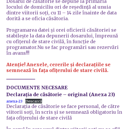
Dosarul de căsătorie se depune la primăria
locului de domiciliu ori de reședință al unuia
dintre viitorii soți, cu 11 – 14 zile înainte de data
dorită a se oficia căsătoria.
Programarea datei și orei oficierii căsătoriei se
stabilește la data depunerii dosarului, împreună
cu ofițerul de stare civilă, în funcție de
programator.Nu se fac programări sau rezervări
în avans!!!
Atenție! Anexele, cererile și declarațiile se
semnează în fața ofițerului de stare civilă.
DOCUMENTE NECESARE
Declarația de căsătorie
– original (Anexa 23)
anexa-23
Descarcă
Declarația de căsătorie se face personal, de către
viitorii soți, în scris și se semnează obligatoriu în
fața ofițerului de stare civilă