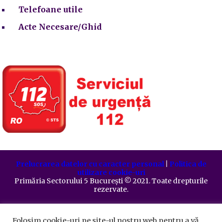
Telefoane utile
Acte Necesare/Ghid
Prelucrarea datelor cu caracter personal
|
Politica de
utilizare cookie-uri
Primăria Sectorului 5 București
©️
2021. Toate drepturile
rezervate.
Folosim cookie-uri pe site-ul nostru web pentru a vă