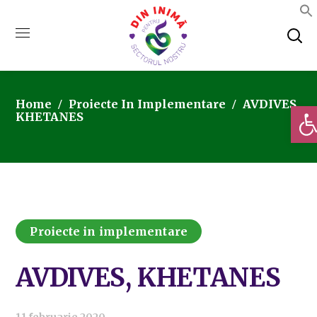
Home
Proiecte In Implementare
AVDIVES,
Deschi
KHETANES
Proiecte in implementare
AVDIVES, KHETANES