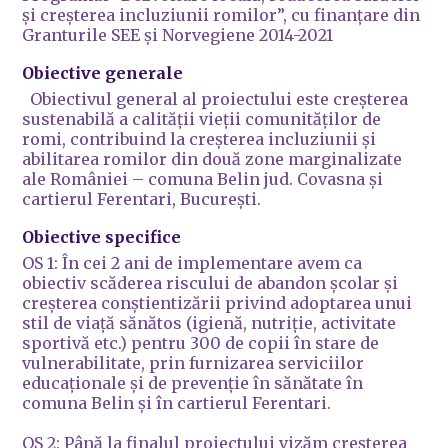
și creșterea incluziunii romilor”, cu finanțare din
Granturile SEE și Norvegiene 2014-2021
Obiective generale
Obiectivul general al proiectului este creșterea
sustenabilă a calității vieții comunităților de
romi, contribuind la creșterea incluziunii și
abilitarea romilor din două zone marginalizate
ale României – comuna Belin jud. Covasna și
cartierul Ferentari, București.
Obiective specifice
OS 1: În cei 2 ani de implementare avem ca
obiectiv scăderea riscului de abandon școlar și
creșterea conștientizării privind adoptarea unui
stil de viață sănătos (igienă, nutriție, activitate
sportivă etc.) pentru 300 de copii în stare de
vulnerabilitate, prin furnizarea serviciilor
educaționale și de prevenție în sănătate în
comuna Belin și în cartierul Ferentari.
OS 2: Până la finalul proiectului vizăm creșterea