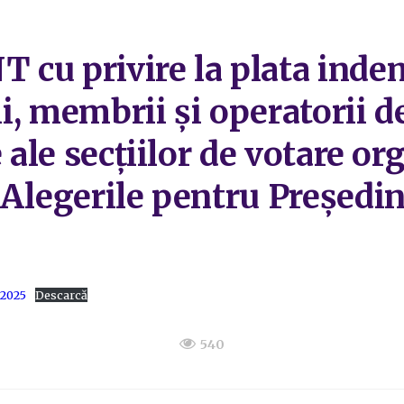
 privire la plata indem
ii, membrii și operatorii d
e ale secțiilor de votare o
 Alegerile pentru Președi
 2025
Descarcă
540