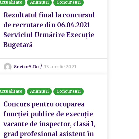
Actualitate
Anunțuri
Concursuri
Rezultatul final la concursul
de recrutare din 06.04.2021
Serviciul Urmărire Execuție
Bugetară
Sector5.ro
13 aprilie 2021
Actualitate
Anunțuri
Concursuri
Concurs pentru ocuparea
funcției publice de execuție
vacante de inspector, clasă I,
grad profesional asistent în