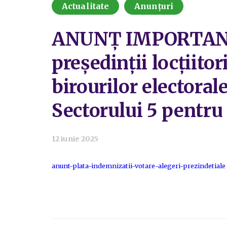
Actualitate
Anunțuri
ANUNȚ IMPORTANT cu
președinții locțiitor
birourilor electoral
Sectorului 5 pentru
12 iunie 2025
anunt-plata-indemnizatii-votare-alegeri-prezindetiale