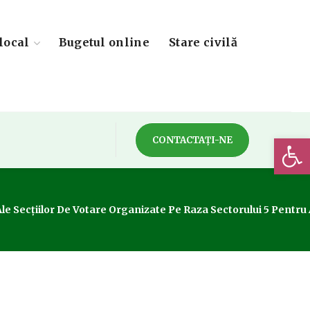
local
Bugetul online
Stare civilă
Deschide 
CONTACTAȚI-NE
 Ale Secțiilor De Votare Organizate Pe Raza Sectorului 5 Pentr