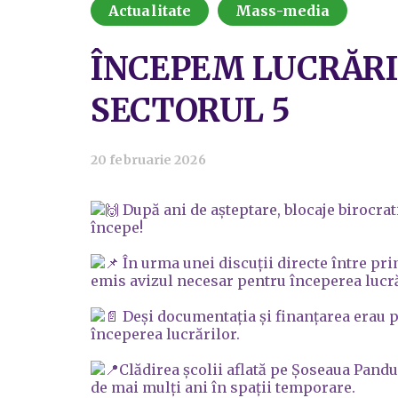
Actualitate
Mass-media
ÎNCEPEM LUCRĂRIL
SECTORUL 5
20 februarie 2026
După ani de așteptare, blocaje birocrat
începe!
În urma unei discuții directe între pri
emis avizul necesar pentru începerea lucrăr
Deși documentația și finanțarea erau pr
începerea lucrărilor.
Clădirea școlii aflată pe Șoseaua Pandur
de mai mulți ani în spații temporare.