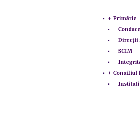
Primărie
Conduce
Direcții 
SCIM
Integrit
Consiliul 
Institut