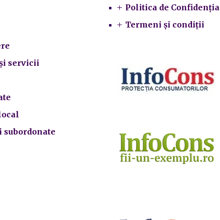
Primarie
Politica de Confidenția
Termeni și condiții
re
și servicii
ate
local
ii subordonate