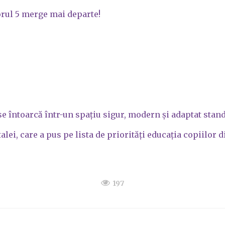
torul 5 merge mai departe!
 se întoarcă într-un spațiu sigur, modern și adaptat stan
i, care a pus pe lista de priorități educația copiilor di
197