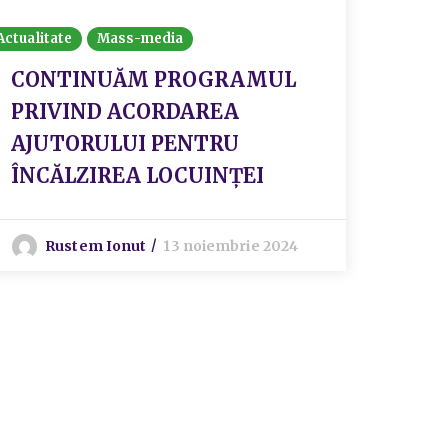
Actualitate
Mass-media
Actualit
CONTINUĂM PROGRAMUL
Rezu
PRIVIND ACORDAREA
conc
AJUTORULUI PENTRU
18.0
ÎNCĂLZIREA LOCUINȚEI
ocup
Gene
DE 
Rustem Ionut
13 noiembrie 2024
PUBL
SEC
S