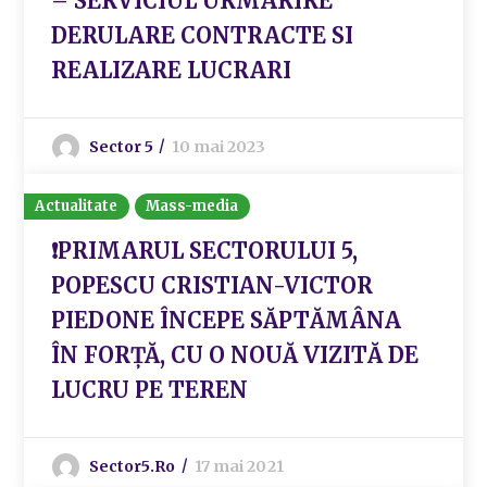
– SERVICIUL URMARIRE
DERULARE CONTRACTE SI
REALIZARE LUCRARI
Sector 5
10 mai 2023
Actualitate
Mass-media
❗️PRIMARUL SECTORULUI 5,
POPESCU CRISTIAN-VICTOR
PIEDONE ÎNCEPE SĂPTĂMÂNA
ÎN FORȚĂ, CU O NOUĂ VIZITĂ DE
LUCRU PE TEREN
Sector5.ro
17 mai 2021