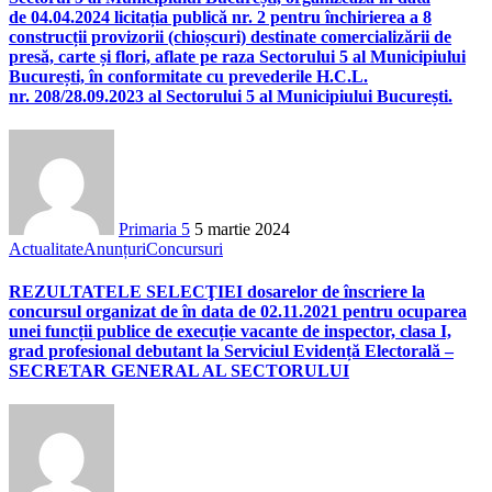
de 04.04.2024 licitația publică nr. 2 pentru închirierea a 8
construcții provizorii (chioșcuri) destinate comercializării de
presă, carte și flori, aflate pe raza Sectorului 5 al Municipiului
București, în conformitate cu prevederile H.C.L.
nr. 208/28.09.2023 al Sectorului 5 al Municipiului București.
Primaria 5
5 martie 2024
Actualitate
Anunțuri
Concursuri
REZULTATELE SELECŢIEI dosarelor de înscriere la
concursul organizat de în data de 02.11.2021 pentru ocuparea
unei funcții publice de execuție vacante de inspector, clasa I,
grad profesional debutant la Serviciul Evidență Electorală –
SECRETAR GENERAL AL SECTORULUI