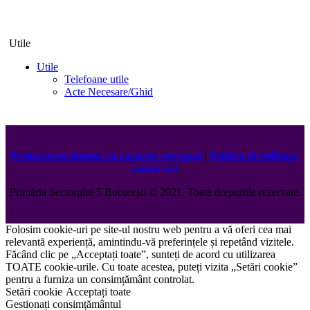
Utile
Utile
Telefoane utile
Acte Necesare/Ghid
Prelucrarea datelor cu caracter personal
|
Politica de utilizare
cookie-uri
Primăria Sectorului 5 București
©️
2021. Toate drepturile rezervate.
Folosim cookie-uri pe site-ul nostru web pentru a vă oferi cea mai
relevantă experiență, amintindu-vă preferințele și repetând vizitele.
Făcând clic pe „Acceptați toate”, sunteți de acord cu utilizarea
TOATE cookie-urile. Cu toate acestea, puteți vizita „Setări cookie”
pentru a furniza un consimțământ controlat.
Setări cookie
Acceptați toate
Gestionați consimțământul