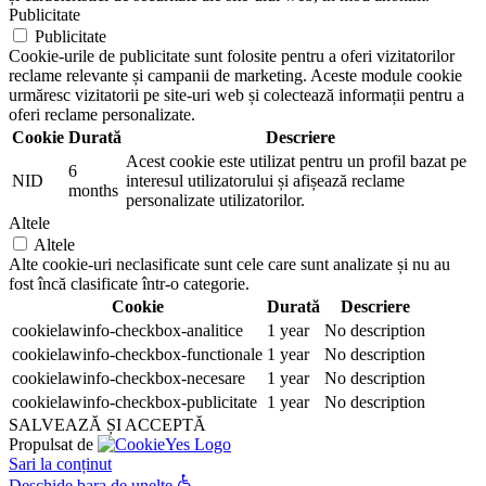
Publicitate
Publicitate
Cookie-urile de publicitate sunt folosite pentru a oferi vizitatorilor
reclame relevante și campanii de marketing. Aceste module cookie
urmăresc vizitatorii pe site-uri web și colectează informații pentru a
oferi reclame personalizate.
Cookie
Durată
Descriere
Acest cookie este utilizat pentru un profil bazat pe
6
NID
interesul utilizatorului și afișează reclame
months
personalizate utilizatorilor.
Altele
Altele
Alte cookie-uri neclasificate sunt cele care sunt analizate și nu au
fost încă clasificate într-o categorie.
Cookie
Durată
Descriere
cookielawinfo-checkbox-analitice
1 year
No description
cookielawinfo-checkbox-functionale
1 year
No description
cookielawinfo-checkbox-necesare
1 year
No description
cookielawinfo-checkbox-publicitate
1 year
No description
SALVEAZĂ ȘI ACCEPTĂ
Propulsat de
Sari la conținut
Deschide bara de unelte