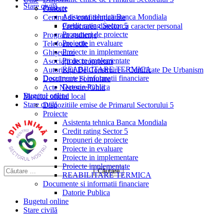
Stare civilă
Proiecte
Contact
Asistenta tehnica Banca Mondiala
Centrul de confidențialitate
Credit rating Sector 5
Prelucrarea datelor cu caracter personal
Propuneri de proiecte
Program audiențe
Proiecte in evaluare
Telefoane utile
Proiecte in implementare
Ghișeul.ro
Proiecte implementate
Asociații de proprietari
REABILITARE TERMICA
Autorizații De Construire – Certificate De Urbanism
Documente si informatii financiare
Descărcare Formulare
Datorie Publica
Acte Necesare/Ghid
Bugetul online
Monitor oficial local
Stare civilă
Dispozitiile emise de Primarul Sectorului 5
Proiecte
Asistenta tehnica Banca Mondiala
Credit rating Sector 5
Propuneri de proiecte
Proiecte in evaluare
Proiecte in implementare
Proiecte implementate
REABILITARE TERMICA
Documente si informatii financiare
Datorie Publica
Bugetul online
Stare civilă