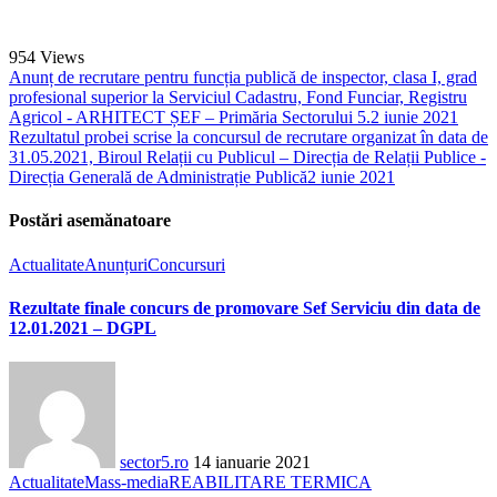
954
Views
Anunț de recrutare pentru funcția publică de inspector, clasa I, grad
profesional superior la Serviciul Cadastru, Fond Funciar, Registru
Agricol - ARHITECT ȘEF – Primăria Sectorului 5.
2 iunie 2021
Rezultatul probei scrise la concursul de recrutare organizat în data de
31.05.2021, Biroul Relații cu Publicul – Direcția de Relații Publice -
Direcția Generală de Administrație Publică
2 iunie 2021
Postări asemănatoare
Actualitate
Anunțuri
Concursuri
Rezultate finale concurs de promovare Sef Serviciu din data de
12.01.2021 – DGPL
sector5.ro
14 ianuarie 2021
Actualitate
Mass-media
REABILITARE TERMICA