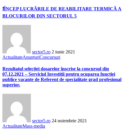
❗ÎNCEP LUCRĂRILE DE REABILITARE TERMICĂ A
BLOCURILOR DIN SECTORUL 5
sector5.ro
2 iunie 2021
Actualitate
Anunțuri
Concursuri
Rezultatul selecției dosarelor înscrise la concursul din
07.12.2021 – Serviciul Investiții pentru ocuparea funcției
publice vacante de Referent de specialitate grad profesional
superior.
sector5.ro
24 noiembrie 2021
Actualitate
Mass-media