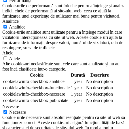
Performanţă
Cookie-urile de performanță sunt folosite pentru a înțelege și analiza
indicii cheie de performanță ai site-ului web, ceea ce ajută la
furnizarea unei experiențe de utilizator mai bune pentru vizitatori.
Analitice
Analitice
Cookie-urile analitice sunt utilizate pentru a înțelege modul în care
vizitatorii interacționează cu site-ul web. Aceste cookie-uri ajută la
furnizarea de informații despre valori, numărul de vizitatori, rata de
respingere, sursa de trafic etc.
Altele
Altele
Alte cookie-uri neclasificate sunt cele care sunt analizate și nu au
fost încă clasificate într-o categorie.
Cookie
Durată
Descriere
cookielawinfo-checkbox-analitice
1 year
No description
cookielawinfo-checkbox-functionale
1 year
No description
cookielawinfo-checkbox-necesare
1 year
No description
cookielawinfo-checkbox-publicitate
1 year
No description
Necesare
Necesare
Cookie-urile necesare sunt absolut esențiale pentru ca site-ul web să
funcționeze corect. Aceste cookie-uri asigură funcționalități de bază
și caracteristici de securitate ale site-ului web, în mod anonim.