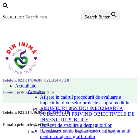
Search for:
Search Button
Telefon: 021.314.46.80, 021.314.43.18
Actualitate
Anunțuri
E-mail: primarie@sector5.ro
Afișare în cadrul procedurii de evaluare a
impactului diverselor proiecte asupra mediului
ANUNȚURI PENTRU INFORMAREA
Program de lucru al Primăriei Sector 5
Telefon: 021.314.46.80, 021.314.43.18
PUBLICULUI PRIVIND OBIECTIVELE DE
INVESTIȚII PUBLICE
E-mail: primarie@sector5.ro
Hotarari de stabilire a despagubirilor
Regulamentul de implementare a Programului
Luni - Joi 08:00 - 16:30; Vineri 08:00 - 14:00
pentru curățarea graffiti-ului