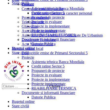
Stare civilă
Proiecte
Contact
Asistenta tehnica Banca Mondiala
Centrul de confidențialitate
Credit rating Sector 5
Prelucrarea datelor cu caracter personal
Propuneri de proiecte
Program audiențe
Proiecte in evaluare
Telefoane utile
Proiecte in implementare
Ghișeul.ro
Proiecte implementate
Asociații de proprietari
REABILITARE TERMICA
Autorizații De Construire – Certificate De Urbanism
Documente si informatii financiare
Descărcare Formulare
Datorie Publica
Acte Necesare/Ghid
Bugetul online
Monitor oficial local
Stare civilă
Dispozitiile emise de Primarul Sectorului 5
Proiecte
Asistenta tehnica Banca Mondiala
Credit rating Sector 5
Propuneri de proiecte
Proiecte in evaluare
Proiecte in implementare
Proiecte implementate
REABILITARE TERMICA
Documente si informatii financiare
Datorie Publica
Bugetul online
Stare civilă