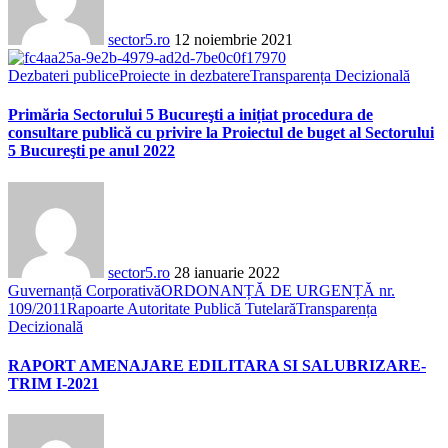
sector5.ro
12 noiembrie 2021
Dezbateri publice
Proiecte in dezbatere
Transparența Decizională
Primăria Sectorului 5 Bucureşti a inițiat procedura de
consultare publică cu privire la Proiectul de buget al Sectorului
5 Bucureşti pe anul 2022
sector5.ro
28 ianuarie 2022
Guvernanță Corporativă
ORDONANȚĂ DE URGENȚĂ nr.
109/2011
Rapoarte Autoritate Publică Tutelară
Transparența
Decizională
RAPORT AMENAJARE EDILITARA SI SALUBRIZARE-
TRIM I-2021