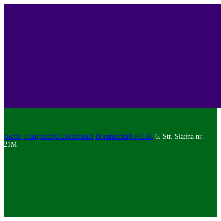
Home
Transparența Decizională
Documentații P.U.D.
6. Str. Slatina nr.
21M