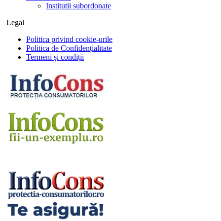
Institutii subordonate
Legal
Politica privind cookie-urile
Politica de Confidențialitate
Termeni și condiții