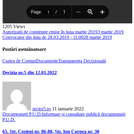
1205
Views
Autorizatii de construire emise în luna martie 2019
3 martie 2019
Convocator din data de 28.03.2019 - 11:00
28 martie 2019
Postări asemănatoare
Curtea de Conturi
Documente
Transparența Decizională
Decizia nr.5 din 12.01.2022
sector5.ro
31 ianuarie 2022
Documentații P.U.D.
Informare și consultare publică documentații
P.U.D.
65. Str. Cozieni nr. 86-88, Str. Ion Cornea nr. 30