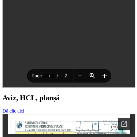
Aviz, HCL, planșă
Dă clic aici