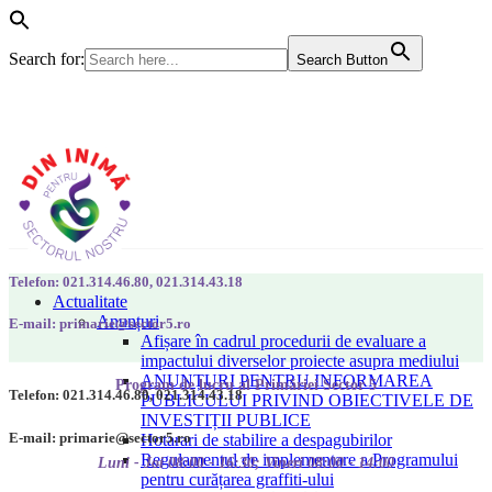
Search for:
Search Button
Telefon: 021.314.46.80, 021.314.43.18
Actualitate
Anunțuri
E-mail: primarie@sector5.ro
Afișare în cadrul procedurii de evaluare a
impactului diverselor proiecte asupra mediului
ANUNȚURI PENTRU INFORMAREA
Program de lucru al Primăriei Sector 5
Telefon: 021.314.46.80, 021.314.43.18
PUBLICULUI PRIVIND OBIECTIVELE DE
INVESTIȚII PUBLICE
E-mail: primarie@sector5.ro
Hotarari de stabilire a despagubirilor
Regulamentul de implementare a Programului
Luni - Joi 08:00 - 16:30; Vineri 08:00 - 14:00
pentru curățarea graffiti-ului