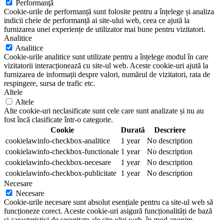
Performanţă
Cookie-urile de performanță sunt folosite pentru a înțelege și analiza
indicii cheie de performanță ai site-ului web, ceea ce ajută la
furnizarea unei experiențe de utilizator mai bune pentru vizitatori.
Analitice
Analitice
Cookie-urile analitice sunt utilizate pentru a înțelege modul în care
vizitatorii interacționează cu site-ul web. Aceste cookie-uri ajută la
furnizarea de informații despre valori, numărul de vizitatori, rata de
respingere, sursa de trafic etc.
Altele
Altele
Alte cookie-uri neclasificate sunt cele care sunt analizate și nu au
fost încă clasificate într-o categorie.
Cookie
Durată
Descriere
cookielawinfo-checkbox-analitice
1 year
No description
cookielawinfo-checkbox-functionale
1 year
No description
cookielawinfo-checkbox-necesare
1 year
No description
cookielawinfo-checkbox-publicitate
1 year
No description
Necesare
Necesare
Cookie-urile necesare sunt absolut esențiale pentru ca site-ul web să
funcționeze corect. Aceste cookie-uri asigură funcționalități de bază
și caracteristici de securitate ale site-ului web, în mod anonim.