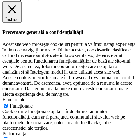
Închide
Prezentare generală a confidențialității
Acest site web folosește cookie-uri pentru a vă îmbunătăți experiența
în timp ce navigați prin site. Dintre acestea, cookie-urile clasificate
ca fiind necesare sunt stocate în browserul dvs., deoarece sunt
esențiale pentru funcționarea funcționalităților de bază ale site-ului
web. De asemenea, folosim cookie-uri terțe care ne ajută să
analizăm și să înțelegem modul în care utilizați acest site web.
Aceste cookie-uri vor fi stocate în browser-ul dvs. numai cu acordul
dumneavoastră. De asemenea, aveți opțiunea de a renunța la aceste
cookie-uri. Dar renunțarea la unele dintre aceste cookie-uri poate
afecta experiența dvs. de navigare.
Funcționale
Funcționale
Cookie-urile funcționale ajută la îndeplinirea anumitor
funcționalități, cum ar fi partajarea conținutului site-ului web pe
platformele de socializare, colectarea de feedback și alte
caracteristici ale terților.
Performanţă