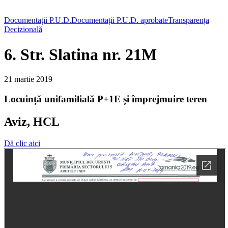
Documentații P.U.D.
Documentații P.U.D. aprobate
Transparența
Decizională
6. Str. Slatina nr. 21M
21 martie 2019
Locuință unifamilială P+1E și împrejmuire teren
Aviz, HCL
Dă clic aici