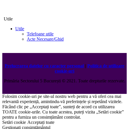
Utile
Utile
Telefoane utile
Acte Necesare/Ghid
Prelucrarea datelor cu caracter personal
|
Politica de utilizare
cookie-uri
Primăria Sectorului 5 București
©️
2021. Toate drepturile rezervate.
Folosim cookie-uri pe site-ul nostru web pentru a vă oferi cea mai
relevantă experiență, amintindu-vă preferințele și repetând vizitele.
Făcând clic pe „Acceptați toate”, sunteți de acord cu utilizarea
TOATE cookie-urile. Cu toate acestea, puteți vizita „Setări cookie”
pentru a furniza un consimțământ controlat.
Setări cookie
Acceptați toate
Gestionați consimțământul