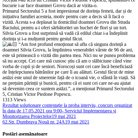
bucurie i-ar face doamnei Grovu dacă ar vizita-o.
Primarul Sectorului 5 a fost impresionat de dorința femeii, dar și de
inițiativa familiei acesteia, motiv pentru care a decis să îi facă o
vizită. Acesta s-a deplasat la domiciliul doamnei Grovu din Strada
Baciului, pentru a-i oferi sărbătoritei un buchet de flori și un tort.
Silvia Grovu a fost surprinsă să vadă că edilul chiar i-a îndeplinit
dorința și i-a mulțumit pentru gestul făcut.
“Am fost profund emoționat să aflu că singura dorință a
doamnei Silvia Grovu, la împlinirea venerabilei vârste de 96 de ani,
este să primească o vizită din partea mea. Nici nu se punea problema
să nu accept. Cei care mă cunosc știu că am o slăbiciune când vine
vorba de copii și de seniori. Norocoși sunt cei care încă beneficiază
de înțelepciunea bătrânilor pe care îi au alături. Gestul făcut de mine
astăzi este unul de smerenie față de o icoană vie, o sfântă în viață. Să
ne prețuim părinții și bunicii, pentru că ei sunt cei care ne-au ajutat
să devenim ceea ce suntem astăzi.”, a menționat Primarul Sectorului
5, Cristian Victor Piedone Popescu.
1313
Views
Rezultat soluționare contestație la proba interviu, concurs organizat
în data de 17.05.2021 ora 9:00- Serviciul Implementarea și
Monitorizarea Proiectelor
19 mai 2021
62.Str. Dumbrava Nouă nr. 24A
19 mai 2021
Postări asemănatoare