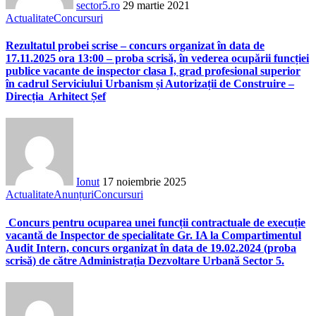
sector5.ro
29 martie 2021
Actualitate
Concursuri
Rezultatul probei scrise – concurs organizat în data de
17.11.2025 ora 13:00 – proba scrisă, în vederea ocupării funcției
publice vacante de inspector clasa I, grad profesional superior
în cadrul Serviciului Urbanism și Autorizații de Construire –
Direcția Arhitect Șef
Ionut
17 noiembrie 2025
Actualitate
Anunțuri
Concursuri
Concurs pentru ocuparea unei funcții contractuale de execuție
vacantă de Inspector de specialitate Gr. IA la Compartimentul
Audit Intern, concurs organizat în data de 19.02.2024 (proba
scrisă) de către Administrația Dezvoltare Urbană Sector 5.