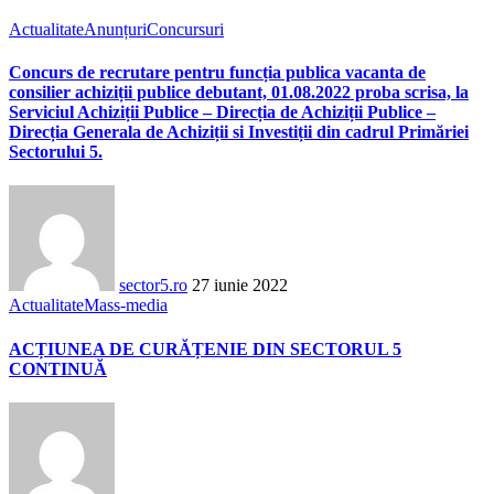
Actualitate
Anunțuri
Concursuri
Concurs de recrutare pentru funcția publica vacanta de
consilier achiziții publice debutant, 01.08.2022 proba scrisa, la
Serviciul Achiziții Publice – Direcția de Achiziții Publice –
Direcția Generala de Achiziții si Investiții din cadrul Primăriei
Sectorului 5.
sector5.ro
27 iunie 2022
Actualitate
Mass-media
ACȚIUNEA DE CURĂȚENIE DIN SECTORUL 5
CONTINUĂ