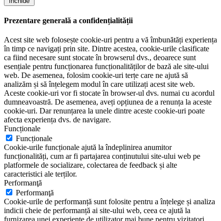
Închide
Prezentare generală a confidențialității
Acest site web folosește cookie-uri pentru a vă îmbunătăți experiența
în timp ce navigați prin site. Dintre acestea, cookie-urile clasificate
ca fiind necesare sunt stocate în browserul dvs., deoarece sunt
esențiale pentru funcționarea funcționalităților de bază ale site-ului
web. De asemenea, folosim cookie-uri terțe care ne ajută să
analizăm și să înțelegem modul în care utilizați acest site web.
Aceste cookie-uri vor fi stocate în browser-ul dvs. numai cu acordul
dumneavoastră. De asemenea, aveți opțiunea de a renunța la aceste
cookie-uri. Dar renunțarea la unele dintre aceste cookie-uri poate
afecta experiența dvs. de navigare.
Funcționale
Funcționale
Cookie-urile funcționale ajută la îndeplinirea anumitor
funcționalități, cum ar fi partajarea conținutului site-ului web pe
platformele de socializare, colectarea de feedback și alte
caracteristici ale terților.
Performanţă
Performanţă
Cookie-urile de performanță sunt folosite pentru a înțelege și analiza
indicii cheie de performanță ai site-ului web, ceea ce ajută la
furnizarea unei experiențe de utilizator mai bune pentru vizitatori.