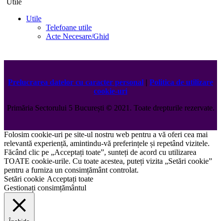
Utile
Utile
Telefoane utile
Acte Necesare/Ghid
Prelucrarea datelor cu caracter personal
|
Politica de utilizare
cookie-uri
Primăria Sectorului 5 București
©️
2021. Toate drepturile rezervate.
Folosim cookie-uri pe site-ul nostru web pentru a vă oferi cea mai
relevantă experiență, amintindu-vă preferințele și repetând vizitele.
Făcând clic pe „Acceptați toate”, sunteți de acord cu utilizarea
TOATE cookie-urile. Cu toate acestea, puteți vizita „Setări cookie”
pentru a furniza un consimțământ controlat.
Setări cookie
Acceptați toate
Gestionați consimțământul