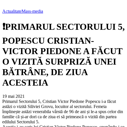
Actualitate
Mass-media
❗PRIMARUL SECTORULUI 5,
POPESCU CRISTIAN-
VICTOR PIEDONE A FĂCUT
O VIZITĂ SURPRIZĂ UNEI
BĂTRÂNE, DE ZIUA
ACESTEIA
19 mai 2021
Primarul Sectorului 5, Cristian Victor Piedone Popescu i-a făcut
astăzi o vizită Siliviei Grovu, locuitor al sectorului. Femeia
împlinește astăzi venerabila vârstă de 96 de ani și le-a spus celor din
familie că și-ar dori ca de ziua ei să primească o vizită din partea
edilului Sectorului 5.
Aceștia i-au scris lui Cristian Victor Piedone Popescu, spunându-i ce