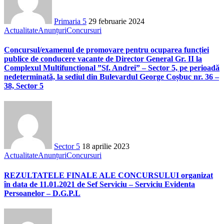
Primaria 5
29 februarie 2024
Actualitate
Anunțuri
Concursuri
Concursul/examenul de promovare pentru ocuparea funcției
publice de conducere vacante de Director General Gr. II la
Complexul Multifuncțional ”Sf. Andrei” – Sector 5, pe perioadă
nedeterminată, la sediul din Bulevardul George Coșbuc nr. 36 –
38, Sector 5
Sector 5
18 aprilie 2023
Actualitate
Anunțuri
Concursuri
REZULTATELE FINALE ALE CONCURSULUI organizat
în data de 11.01.2021 de Sef Serviciu – Serviciu Evidenta
Persoanelor – D.G.P.L