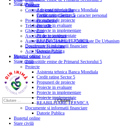
Stare civilă
Proiecte
Contact
Asistenta tehnica Banca Mondiala
Centrul de confidențialitate
Credit rating Sector 5
Prelucrarea datelor cu caracter personal
Propuneri de proiecte
Program audiențe
Proiecte in evaluare
Telefoane utile
Proiecte in implementare
Ghișeul.ro
Proiecte implementate
Asociații de proprietari
REABILITARE TERMICA
Autorizații De Construire – Certificate De Urbanism
Documente si informatii financiare
Descărcare Formulare
Datorie Publica
Acte Necesare/Ghid
Bugetul online
Monitor oficial local
Stare civilă
Dispozitiile emise de Primarul Sectorului 5
Proiecte
Asistenta tehnica Banca Mondiala
Credit rating Sector 5
Propuneri de proiecte
Proiecte in evaluare
Proiecte in implementare
Proiecte implementate
REABILITARE TERMICA
Documente si informatii financiare
Datorie Publica
Bugetul online
Stare civilă