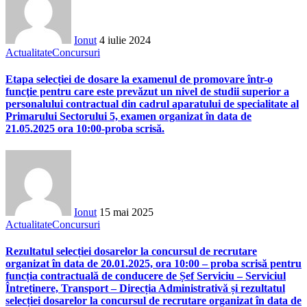
Ionut
4 iulie 2024
Actualitate
Concursuri
Etapa selecției de dosare la examenul de promovare într-o
funcţie pentru care este prevăzut un nivel de studii superior a
personalului contractual din cadrul aparatului de specialitate al
Primarului Sectorului 5, examen organizat în data de
21.05.2025 ora 10:00-proba scrisă.
Ionut
15 mai 2025
Actualitate
Concursuri
Rezultatul selecției dosarelor la concursul de recrutare
organizat în data de 20.01.2025, ora 10:00 – proba scrisă pentru
funcția contractuală de conducere de Șef Serviciu – Serviciul
Întreținere, Transport – Direcția Administrativă și rezultatul
selecției dosarelor la concursul de recrutare organizat în data de