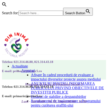
Search for:
Search Button
Telefon: 021.314.46.80, 021.314.43.18
Actualitate
Anunțuri
E-mail: primarie@sector5.ro
Afișare în cadrul procedurii de evaluare a
impactului diverselor proiecte asupra mediului
ANUNȚURI PENTRU INFORMAREA
Program de lucru al Primăriei Sector 5
Telefon: 021.314.46.80, 021.314.43.18
PUBLICULUI PRIVIND OBIECTIVELE DE
INVESTIȚII PUBLICE
E-mail: primarie@sector5.ro
Hotarari de stabilire a despagubirilor
Regulamentul de implementare a Programului
Luni - Joi 08:00 - 16:30; Vineri 08:00 - 14:00
pentru curățarea graffiti-ului