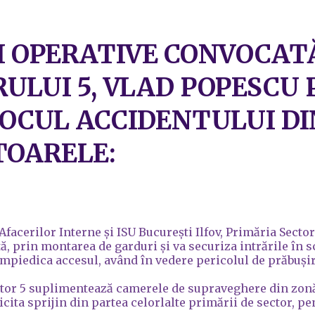
I OPERATIVE CONVOCAT
LUI 5, VLAD POPESCU P
 LOCUL ACCIDENTULUI D
TOARELE:
cerilor Interne și ISU București Ilfov, Primăria Sectoru
ă, prin montarea de garduri și va securiza intrările în s
împiedica accesul, având în vedere pericolul de prăbușir
ctor 5 suplimentează camerele de supraveghere din zonă 
licita sprijin din partea celorlalte primării de sector, p