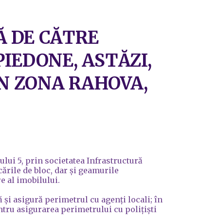
Ă DE CĂTRE
IEDONE, ASTĂZI,
IN ZONA RAHOVA,
lui 5, prin societatea Infrastructură
cările de bloc, dar și geamurile
e al imobilului.
și asigură perimetrul cu agenți locali; în
entru asigurarea perimetrului cu polițiști