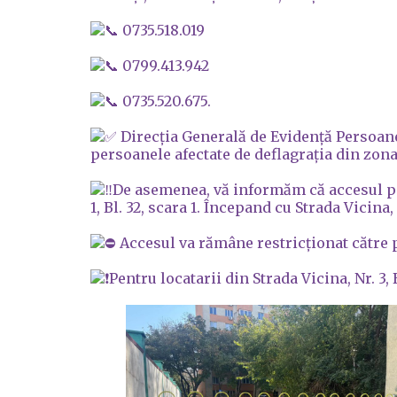
0735.518.019
0799.413.942
0735.520.675.
Direcția Generală de Evidență Persoane
persoanele afectate de deflagrația din zona
De asemenea, vă informăm că accesul pe 
1, Bl. 32, scara 1. Începand cu Strada Vicina,
Accesul va rămâne restricționat către parc
Pentru locatarii din Strada Vicina, Nr. 3, 