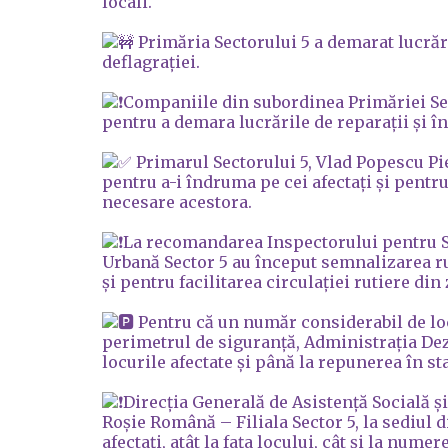
locali.
Primăria Sectorului 5 a demarat lucrări 
deflagrației.
Companiile din subordinea Primăriei Sec
pentru a demara lucrările de reparații și în
Primarul Sectorului 5, Vlad Popescu Pi
pentru a-i îndruma pe cei afectați și pentr
necesare acestora.
La recomandarea Inspectorului pentru Sit
Urbană Sector 5 au început semnalizarea ru
și pentru facilitarea circulației rutiere di
Pentru că un număr considerabil de locur
perimetrul de siguranță, Administrația Dez
locurile afectate și până la repunerea în st
Direcția Generală de Asistență Socială ș
Roșie Română – Filiala Sector 5, la sediul 
afectați, atât la fața locului, cât și la numer