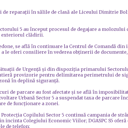
de reparații în sălile de clasă ale Liceului Dimitrie Bol
torului 5 au început procesul de degajare a molozului d
 exteriorul clădirii.
edone, se află în continuare la Centrul de Comandă din i
u a le oferi consiliere în vederea obținerii de documente
uații de Urgență și din dispoziția primarului Sectorulu
tieră provizorie pentru delimitarea perimetrului de si
n zonă în deplină siguranță.
i de parcare au fost afectate și se află în imposibilitat
voltare Urbană Sector 5 a suspendat taxa de parcare înc
are de funcționare a zonei.
i Protecția Copilului Sector 5 continuă campania de strâ
din incinta Colegiului Economic Viilor; DGASPC S5 oferă
ele de telefon: