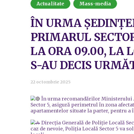
Actualitate
Mass-media
ÎN URMA ȘEDINȚE
PRIMARUL SECTORU
LA ORA 09.00, LA
S-AU DECIS URMĂ
22 octombrie 2025
În urma recomandărilor Ministerului Afa
Sector 5, asigură perimetrul în zona afectat
apartamentelor situate la parter, pentru a 
Direcția Generală de Poliție Locală Se
caz de nevoie, Poliția Locală Sector 5 va so