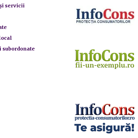
și servicii
ate
local
ii subordonate