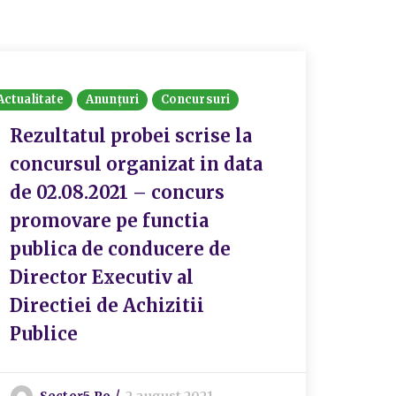
Actualitate
Anunțuri
Concursuri
Actualit
Rezultatul probei scrise la
Rezu
concursul organizat in data
conc
de 02.08.2021 – concurs
08.0
promovare pe functia
Publ
publica de conducere de
Director Executiv al
S
Directiei de Achizitii
Publice
Sector5.ro
2 august 2021