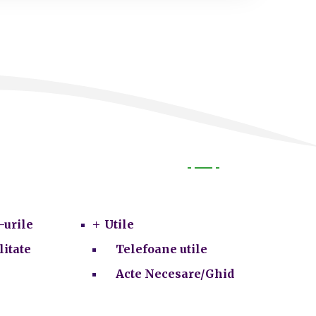
Utile
-urile
Utile
litate
Telefoane utile
Acte Necesare/Ghid