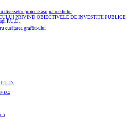
ui diverselor proiecte asupra mediului
LUI PRIVIND OBIECTIVELE DE INVESTIȚII PUBLICE
ații P.U.D.
i
 curățarea graffiti-ului
i P.U.D.
0-2024
r 5