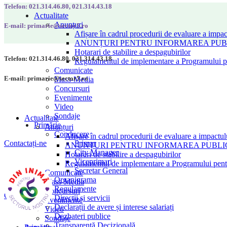
Telefon: 021.314.46.80, 021.314.43.18
Actualitate
Anunțuri
E-mail: primarie@sector5.ro
Afișare în cadrul procedurii de evaluare a impac
ANUNȚURI PENTRU INFORMAREA PUBLI
Hotarari de stabilire a despagubirilor
Telefon: 021.314.46.80, 021.314.43.18
Regulamentul de implementare a Programului pen
Comunicate
E-mail: primarie@sector5.ro
Mass-Media
Concursuri
Evenimente
Video
Sondaje
Actualitate
Primărie
Anunțuri
Conducere
Afișare în cadrul procedurii de evaluare a impactul
Primar
Contactați-ne
ANUNȚURI PENTRU INFORMAREA PUBLICU
City Manager
Hotarari de stabilire a despagubirilor
Viceprimari
Regulamentul de implementare a Programului pentru
Secretar General
Comunicate
Organigrama
Mass-Media
Regulamente
Concursuri
Contactați-ne
Direcții și servicii
Evenimente
Declarații de avere și interese salariați
Video
Dezbateri publice
Sondaje
Transparență Decizională