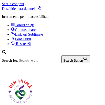
Sari la conținut
Deschide bara de unelte
Instrumente pentru accesibilitate
Tonuri de gri
Contrast mare
Link-uri Subliniate
Font lizibil
Resetează
Search for:
Search Button