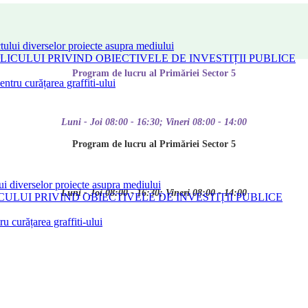
tului diverselor proiecte asupra mediului
CULUI PRIVIND OBIECTIVELE DE INVESTIȚII PUBLICE
Program de lucru al Primăriei Sector 5
tru curățarea graffiti-ului
Luni - Joi 08:00 - 16:30; Vineri 08:00 - 14:00
Program de lucru al Primăriei Sector 5
ui diverselor proiecte asupra mediului
Luni - Joi 08:00 - 16:30; Vineri 08:00 - 14:00
LUI PRIVIND OBIECTIVELE DE INVESTIȚII PUBLICE
 curățarea graffiti-ului