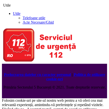
Utile
Utile
Telefoane utile
Acte Necesare/Ghid
Prelucrarea datelor cu caracter personal
|
Politica de utilizare
cookie-uri
Primăria Sectorului 5 București
©️
2021. Toate drepturile rezervate.
Folosim cookie-uri pe site-ul nostru web pentru a vă oferi cea mai
relevantă experiență, amintindu-vă preferințele și repetând vizitele.