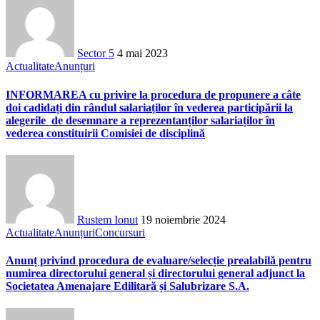
Sector 5
4 mai 2023
Actualitate
Anunțuri
INFORMAREA cu privire la procedura de propunere a câte
doi cadidați din rândul salariaților în vederea participării la
alegerile de desemnare a reprezentanților salariaților în
vederea constituirii Comisiei de disciplină
Rustem Ionut
19 noiembrie 2024
Actualitate
Anunțuri
Concursuri
Anunț privind procedura de evaluare/selecție prealabilă pentru
numirea directorului general și directorului general adjunct la
Societatea Amenajare Edilitară și Salubrizare S.A.