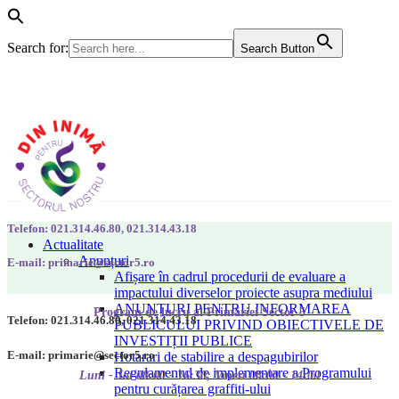
Search for:
Search Button
Telefon: 021.314.46.80, 021.314.43.18
Actualitate
Anunțuri
E-mail: primarie@sector5.ro
Afișare în cadrul procedurii de evaluare a
impactului diverselor proiecte asupra mediului
ANUNȚURI PENTRU INFORMAREA
Program de lucru al Primăriei Sector 5
Telefon: 021.314.46.80, 021.314.43.18
PUBLICULUI PRIVIND OBIECTIVELE DE
INVESTIȚII PUBLICE
E-mail: primarie@sector5.ro
Hotarari de stabilire a despagubirilor
Regulamentul de implementare a Programului
Luni - Joi 08:00 - 16:30; Vineri 08:00 - 14:00
pentru curățarea graffiti-ului