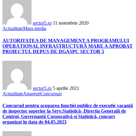
sector5.ro
11 noiembrie 2020
Actualitate
Mass-media
AUTORITATEA DE MANAGEMENT A PROGRAMULUI
OPERAȚIONAL INFRASTRUCTURĂ MARE A APROBAT
PROIECTUL DEPUS DE DGASPC SECTOR 5
sector5.ro
5 aprilie 2021
Actualitate
Anunțuri
Concursuri
Concursul pentru ocuparea funcției publice de execuție vacantă
de inspector superior la Serv.Statistică- Direcția Generală de
Control, Guvernanță Corporativă și Statistică, concurs
organizat în data de 04.05.2023