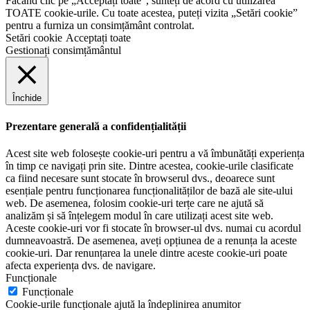
Făcând clic pe „Acceptați toate”, sunteți de acord cu utilizarea
TOATE cookie-urile. Cu toate acestea, puteți vizita „Setări cookie”
pentru a furniza un consimțământ controlat.
Setări cookie
Acceptați toate
Gestionați consimțământul
Închide
Prezentare generală a confidențialității
Acest site web folosește cookie-uri pentru a vă îmbunătăți experiența
în timp ce navigați prin site. Dintre acestea, cookie-urile clasificate
ca fiind necesare sunt stocate în browserul dvs., deoarece sunt
esențiale pentru funcționarea funcționalităților de bază ale site-ului
web. De asemenea, folosim cookie-uri terțe care ne ajută să
analizăm și să înțelegem modul în care utilizați acest site web.
Aceste cookie-uri vor fi stocate în browser-ul dvs. numai cu acordul
dumneavoastră. De asemenea, aveți opțiunea de a renunța la aceste
cookie-uri. Dar renunțarea la unele dintre aceste cookie-uri poate
afecta experiența dvs. de navigare.
Funcționale
Funcționale
Cookie-urile funcționale ajută la îndeplinirea anumitor