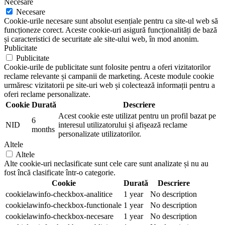
Necesare
Necesare
Cookie-urile necesare sunt absolut esențiale pentru ca site-ul web să
funcționeze corect. Aceste cookie-uri asigură funcționalități de bază
și caracteristici de securitate ale site-ului web, în mod anonim.
Publicitate
Publicitate
Cookie-urile de publicitate sunt folosite pentru a oferi vizitatorilor
reclame relevante și campanii de marketing. Aceste module cookie
urmăresc vizitatorii pe site-uri web și colectează informații pentru a
oferi reclame personalizate.
Cookie
Durată
Descriere
Acest cookie este utilizat pentru un profil bazat pe
6
NID
interesul utilizatorului și afișează reclame
months
personalizate utilizatorilor.
Altele
Altele
Alte cookie-uri neclasificate sunt cele care sunt analizate și nu au
fost încă clasificate într-o categorie.
Cookie
Durată
Descriere
cookielawinfo-checkbox-analitice
1 year
No description
cookielawinfo-checkbox-functionale
1 year
No description
cookielawinfo-checkbox-necesare
1 year
No description