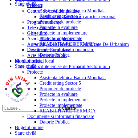
Stare civilă
Proiecte
Contact
Asistenta tehnica Banca Mondiala
Centrul de confidențialitate
Credit rating Sector 5
Prelucrarea datelor cu caracter personal
Propuneri de proiecte
Program audiențe
Proiecte in evaluare
Telefoane utile
Proiecte in implementare
Ghișeul.ro
Proiecte implementate
Asociații de proprietari
REABILITARE TERMICA
Autorizații De Construire – Certificate De Urbanism
Documente si informatii financiare
Descărcare Formulare
Datorie Publica
Acte Necesare/Ghid
Bugetul online
Monitor oficial local
Stare civilă
Dispozitiile emise de Primarul Sectorului 5
Proiecte
Asistenta tehnica Banca Mondiala
Credit rating Sector 5
Propuneri de proiecte
Proiecte in evaluare
Proiecte in implementare
Proiecte implementate
REABILITARE TERMICA
Documente si informatii financiare
Datorie Publica
Bugetul online
Stare civilă